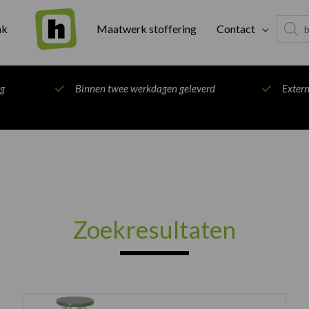
Produc
ak
Maatwerk stoffering
Contact
search
ng
Binnen twee werkdagen geleverd
Exter
Zoekresultaten