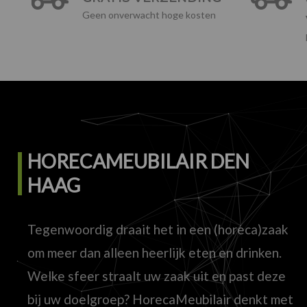
Geen onverwacht hoge kosten
HORECAMEUBILAIR DEN
HAAG
Tegenwoordig draait het in een (horeca)zaak
om meer dan alleen heerlijk eten en drinken.
Welke sfeer straalt uw zaak uit en past deze
bij uw doelgroep? HorecaMeubilair denkt met