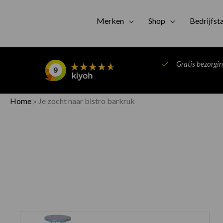
Merken
Shop
Bedrijfst
Gratis bezorgi
Home
»
Je zocht naar bistro barkruk