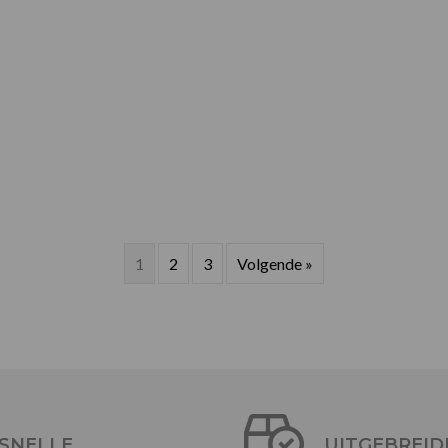
1
2
3
Volgende »
SNELLE
UITGEBREID