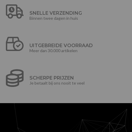
SNELLE VERZENDING
Binnen twee dagen in huis
UITGEBREIDE VOORRAAD
Meer dan 30.000 artikelen
SCHERPE PRIJZEN
Je betaalt bij ons nooit te veel