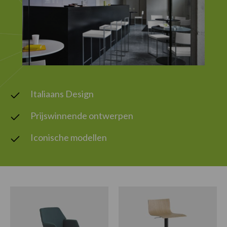
Italiaans Design
Prijswinnende ontwerpen
Iconische modellen