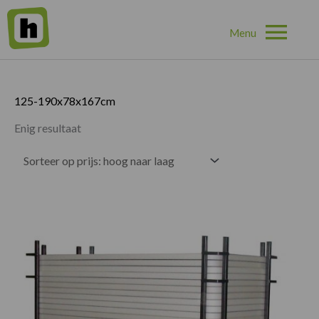
Hoo
Home
»
125-190x78x167cm
125-190x78x167cm
Enig resultaat