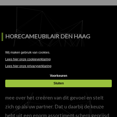
HORECAMEUBILAIR DEN HAAG
Tegenwoordig draait het in een (horeca)zaak
om meer dan alleen heerlijk eten en drinken.
Welke sfeer straalt uw zaak uit en past deze bij
uw doelgroep? HorecaMeubilair denkt met u
mee over het creëren van dit gevoel en stelt
zich op als uw partner. Dat u daarbij de keuze
hebt uit een enorm assortiment scherp geprijsd