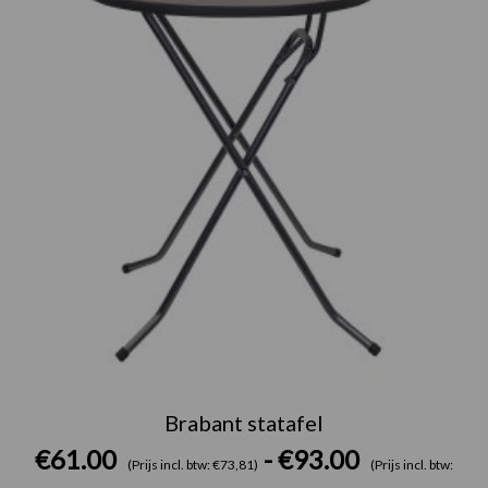
Brabant statafel
€
61.00
-
€
93.00
(Prijs incl. btw: €73,81)
(Prijs incl. btw: