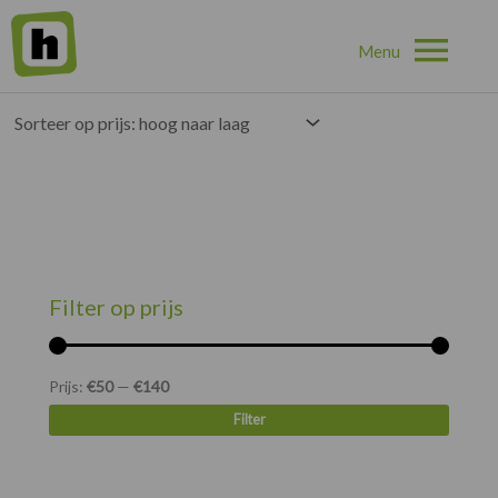
Hoo
Home
»
Tafels
»
Klapstatafels
Enig resultaat
Min.
Max.
prijs
prijs
Filter op prijs
Prijs:
€50
—
€140
Filter