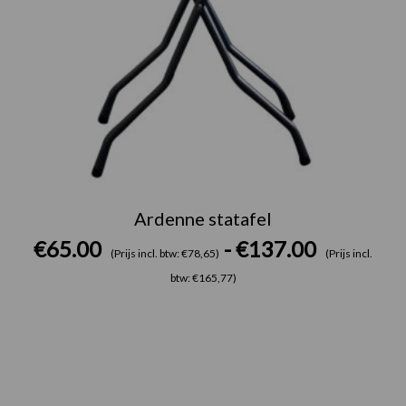
Ardenne statafel
€
65.00
-
€
137.00
(Prijs incl. btw: €78,65)
(Prijs incl.
btw: €165,77)
Prijsklasse: