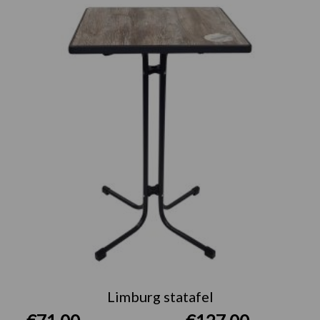
€71.00
tot
€127.00
Limburg statafel