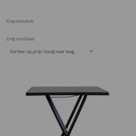
Klapstatafels
Enig resultaat
Prijsklasse:
€65.00
tot
€137.00