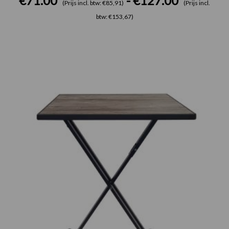
€
71.00
-
€
127.00
(Prijs incl. btw: €85,91)
(Prijs incl.
btw: €153,67)
Prijsklasse:
€78.00
tot
€112.00