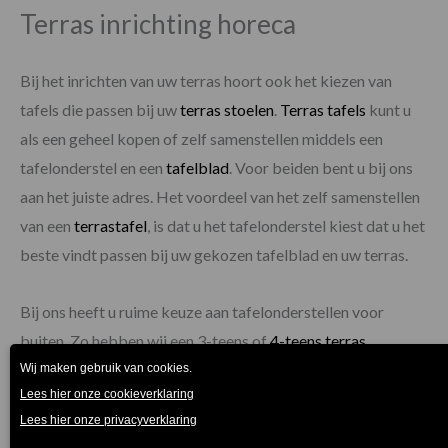
Terras inrichting horeca
Bij het inrichten van uw terras hoort ook het kiezen van
tafels die passen bij uw
terras stoelen
.
Terras tafels
kunt u
als een geheel kopen of zelf samenstellen middels een
tafelonderstel en een
tafelblad
. Voor beiden bent u bij ons
aan het juiste adres. Het voordeel van het zelf samenstellen
van een
terrastafel
, is dat u het tafelonderstel kiest dat u het
beste vindt passen bij uw gekozen tafelblad en uw terras.
Bij ons heeft u ruime keuze aan tafelonderstellen voor
buiten. Zo hebben wij een 3-teens of
4-teens terras
tafelonderstel
, maar ook dubbele tafelonderstellen in
meerdere kleuren. Onze terras tafel onderstellen zijn van
aluminium of gepolijst roestvrijstaal en verzwaard met