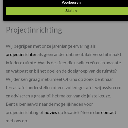
gietijzer, zodat ze bestand zijn tegen weersinvloeden van
buitenaf en dus perfect voor op het terras.
Projectinrichting
Wij begrijpen met onze jarenlange ervaring als
projectinrichter
als geen ander dat meubilair verschil maakt
in iedere ruimte.
Wat is de sfeer die u wilt creëren in uw
café
en wat past er bij het doel en de doelgroep van de ruimte?
Wij denken graag met u mee! Of u nu op zoek bent naar
terrastafel onderstellen of een volledige tafel, wij assisteren
en adviseren u graag bij het maken van de juiste keuze.
Bent u benieuwd naar de mogelijkheden voor
projectinrichting of
advies
op locatie? Neem dan
contact
met ons op.