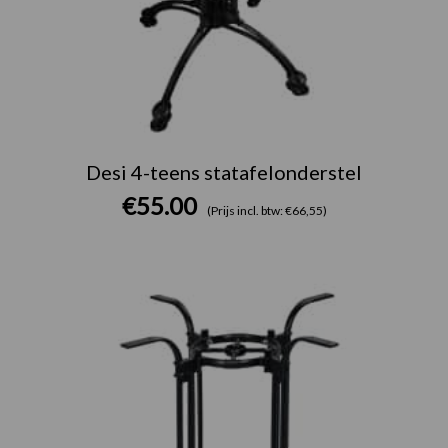
Desi 4-teens statafelonderstel
€
55.00
(Prijs incl. btw: €66,55)