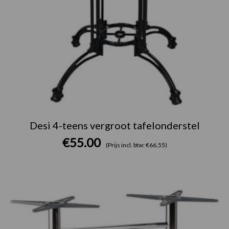
Desi 4-teens vergroot tafelonderstel
€
55.00
(Prijs incl. btw: €66,55)