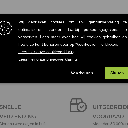
n te geven of uw bestelling op een ander adres af te laten leveren 
n.
r een e-mail naar
info@horecameubilair.nl
SNELLE
UITGEBREID
VERZENDING
VOORRAAD
Binnen twee dagen in huis
Meer dan 30.000 art