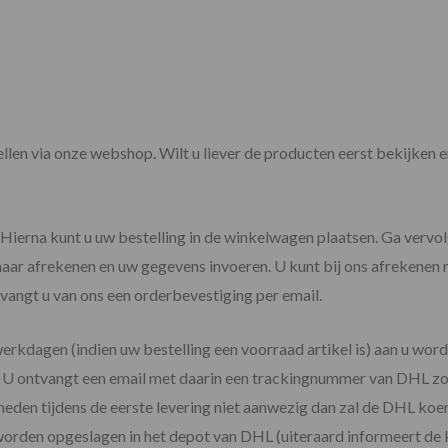
tellen via onze webshop. Wilt u liever de producten eerst bekijken
. Hierna kunt u uw bestelling in de winkelwagen plaatsen. Ga verv
 naar afrekenen en uw gegevens invoeren. U kunt bij ons afrekenen 
vangt u van ons een orderbevestiging per email.
werkdagen (indien uw bestelling een voorraad artikel is) aan u wo
s. U ontvangt een email met daarin een trackingnummer van DHL z
heden tijdens de eerste levering niet aanwezig dan zal de DHL koe
worden opgeslagen in het depot van DHL (uiteraard informeert de ko