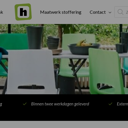
Produc
ak
Maatwerk stoffering
Contact
search
ng
Binnen twee werkdagen geleverd
Exter