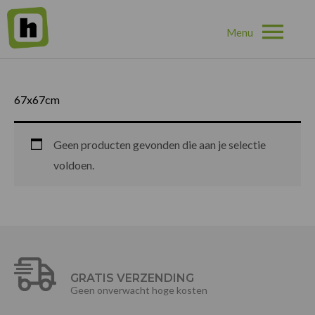
Hoo
Home
»
67x67cm
67x67cm
Geen producten gevonden die aan je selectie
voldoen.
GRATIS VERZENDING
Geen onverwacht hoge kosten