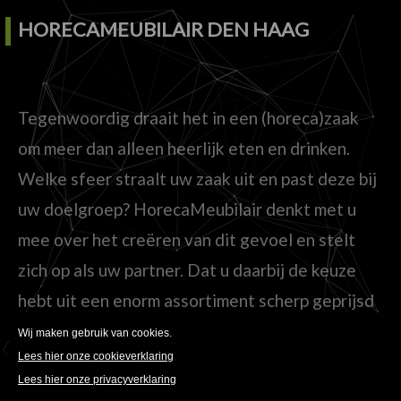
HORECAMEUBILAIR DEN HAAG
Tegenwoordig draait het in een (horeca)zaak
om meer dan alleen heerlijk eten en drinken.
Welke sfeer straalt uw zaak uit en past deze bij
uw doelgroep? HorecaMeubilair denkt met u
mee over het creëren van dit gevoel en stelt
zich op als uw partner. Dat u daarbij de keuze
hebt uit een enorm assortiment scherp geprijsd
meubilair dat bovendien razendsnel geleverd
kan worden, is voor ons niet meer dan normaal.