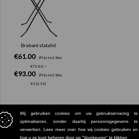
Brabant statafel
€
61.00
(Prijs incl. btw:
-
€73,81)
€
93.00
(Prijs incl. btw:
€112,53)