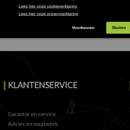
SNELLE
UITGEBREID
VERZENDING
VOORRAAD
Binnen twee dagen in huis
Meer dan 30.000 art
KLANTENSERVICE
Garantie en service
Advies en maatwerk