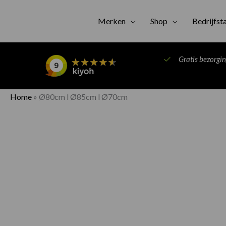
Merken
Shop
Bedrijfst
Gratis bezorgi
Home
»
Ø80cm l Ø85cm l Ø70cm