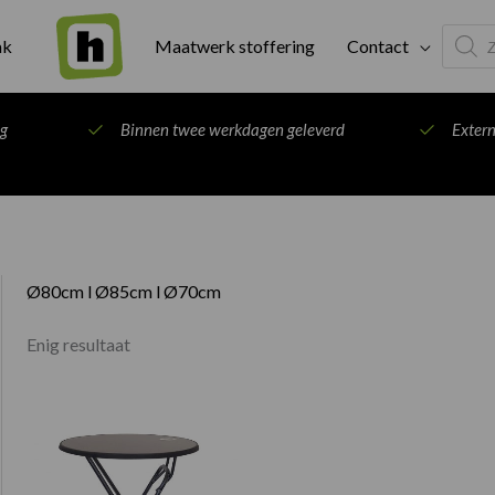
Produc
ak
Maatwerk stoffering
Contact
search
ng
Binnen twee werkdagen geleverd
Exter
Ø80cm l Ø85cm l Ø70cm
Enig resultaat
Prijsklasse:
€61.00
tot
€93.00