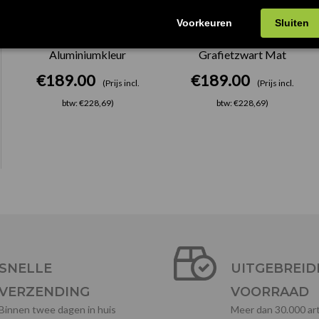
Spinner Tafelonderstel
Spinner Tafelonderstel
Aluminiumkleur
Grafietzwart Mat
€
189.00
€
189.00
(Prijs incl.
(Prijs incl.
btw: €228,69)
btw: €228,69)
SNELLE
UITGEBREID
VERZENDING
VOORRAAD
Binnen twee dagen in huis
Meer dan 30.000 art