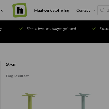
Produc
ak
Maatwerk stoffering
Contact
search
ng
Binnen twee werkdagen geleverd
Exter
Ø7cm
Enig resultaat