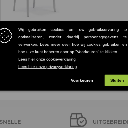
Net Nardi Terrasstoel
Wit
€
87.60
(Prijs incl. btw:
€106,00)
SNELLE
UITGEBREID