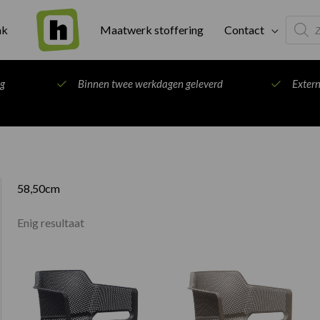
Produc
ak
Maatwerk stoffering
Contact
search
ng
Binnen twee werkdagen geleverd
Exter
58,50cm
Enig resultaat