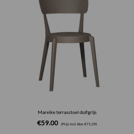
Mareike terrasstoel duifgrijs
€
59.00
(Prijs incl. btw: €71,39)