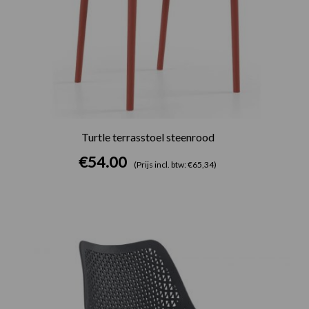
Turtle terrasstoel steenrood
€
54.00
(Prijs incl. btw: €65,34)