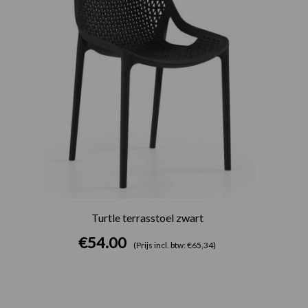
Turtle terrasstoel zwart
€
54.00
(Prijs incl. btw: €65,34)