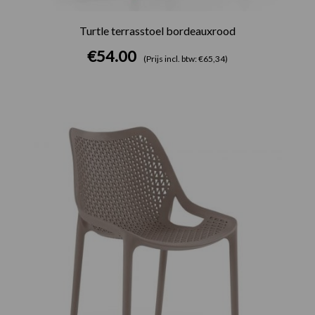
Turtle terrasstoel bordeauxrood
€
54.00
(Prijs incl. btw: €65,34)