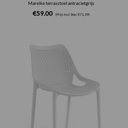
Mareike terrasstoel antracietgrijs
€
59.00
(Prijs incl. btw: €71,39)