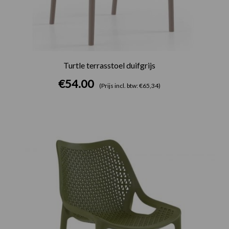
Turtle terrasstoel duifgrijs
€
54.00
(Prijs incl. btw: €65,34)