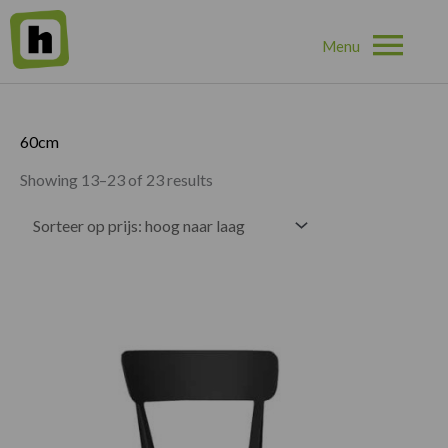
Hoo
Home
»
60cm
»
Pagina 2
60cm
Showing 13–23 of 23 results