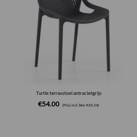
Turtle terrasstoel antracietgrijs
€
54.00
(Prijs incl. btw: €65,34)