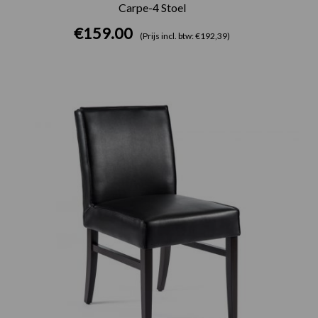
Carpe-4 Stoel
€
159.00
(Prijs incl. btw: €192,39)