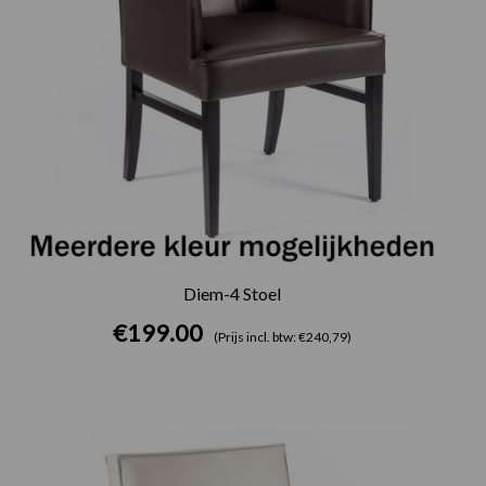
Diem-4 Stoel
€
199.00
(Prijs incl. btw: €240,79)