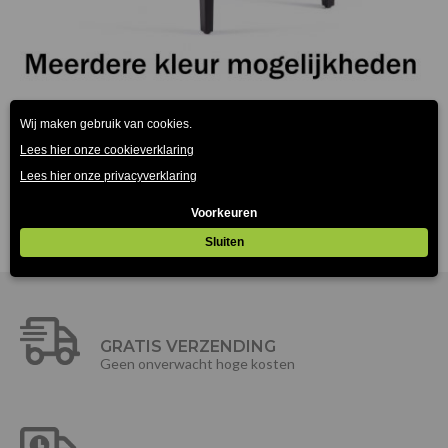
Carpe-40 Stoel
€
149.00
(Prijs incl. btw: €180,29)
GRATIS VERZENDING
Geen onverwacht hoge kosten