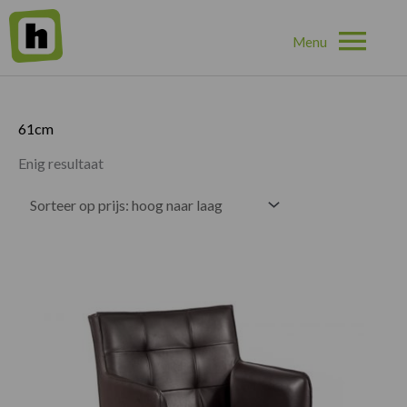
Hoo
Home
»
61cm
61cm
Enig resultaat