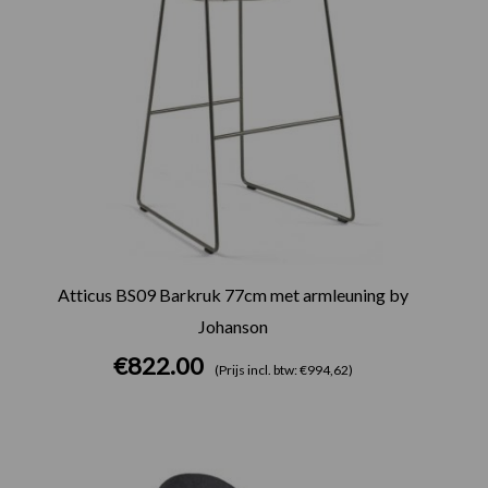
Atticus BS09 Barkruk 77cm met armleuning by
Johanson
€
822.00
(Prijs incl. btw: €994,62)