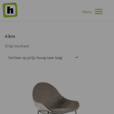
Hoo
Home
»
63cm
63cm
Enig resultaat