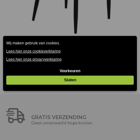
Ottowa stoel grijs
€
135.00
(Prijs incl. btw: €163,35)
GRATIS VERZENDING
Geen onverwacht hoge kosten