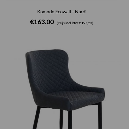
Komodo Ecowall – Nardi
€
163.00
(Prijs incl. btw: €197,23)