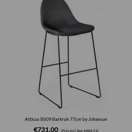
Atticus BS09 Barkruk 77cm by Johanson
€
731.00
(Prijs incl. btw: €884,51)