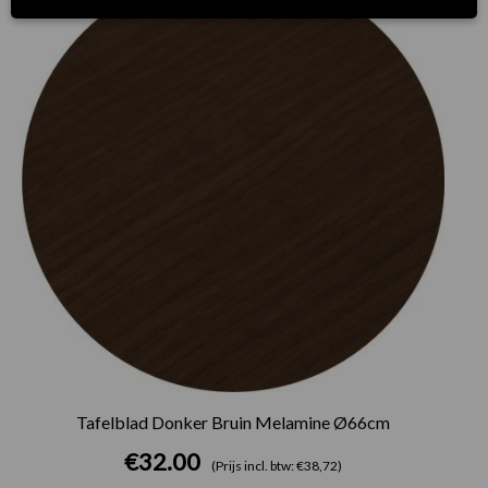
Tafelblad Donker Bruin Melamine Ø66cm
€
32.00
(Prijs incl. btw: €38,72)