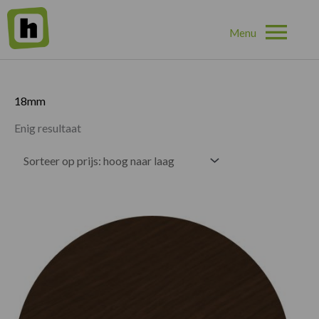
Hoo
Home
»
18mm
18mm
Enig resultaat