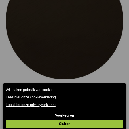
Tafelblad Zwart Melamine 70x70cm
€
33.00
(Prijs incl. btw: €39,93)