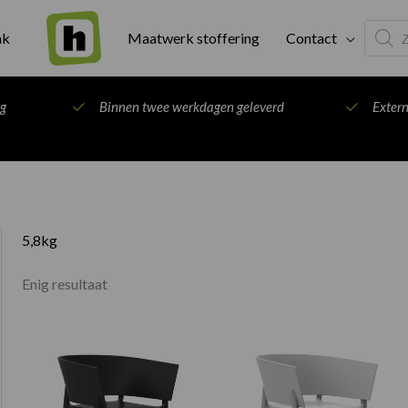
Produc
ak
Maatwerk stoffering
Contact
search
ng
Binnen twee werkdagen geleverd
Exter
5,8kg
Enig resultaat