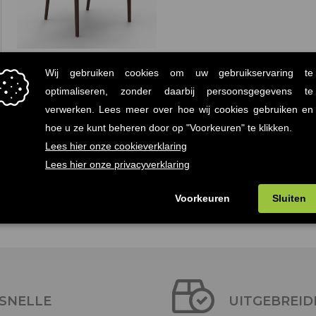
Africa Vondom
Terrasstoel Brons
€
120.00
(Prijs incl.
btw: €145,20)
SNELLE
UITGEBREID