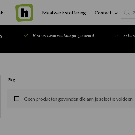
Produc
ak
Maatwerk stoffering
Contact
search
ng
Binnen twee werkdagen geleverd
Exter
9kg
Geen producten gevonden die aan je selectie voldoen.