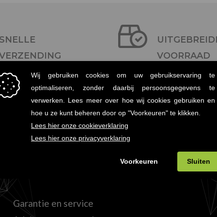
SNELLE
UITGEBREID
VERZENDING
VOORRAAD
Binnen twee dagen in huis
Meer dan 30.000 art
KLANTENSERVICE
Garantie en service