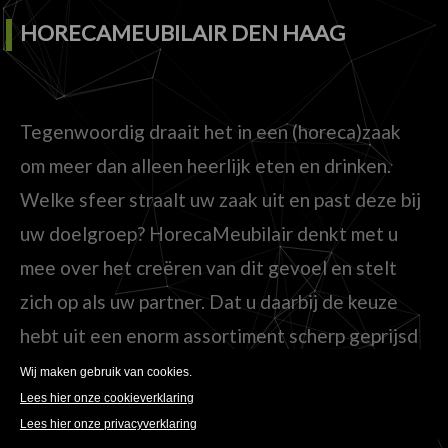
HORECAMEUBILAIR DEN HAAG
Tegenwoordig draait het in een (horeca)zaak
om meer dan alleen heerlijk eten en drinken.
Welke sfeer straalt uw zaak uit en past deze bij
uw doelgroep? HorecaMeubilair denkt met u
mee over het creëren van dit gevoel en stelt
zich op als uw partner. Dat u daarbij de keuze
hebt uit een enorm assortiment scherp geprijsd
meubilair dat bovendien razendsnel geleverd
kan worden, is voor ons niet meer dan normaal.