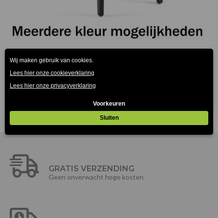
Carpe-40 Stoel
€
149.00
(Prijs incl. btw: €180,29)
GRATIS VERZENDING
Geen onverwacht hoge kosten