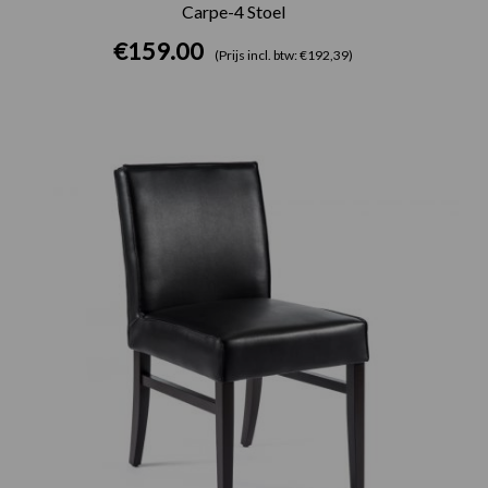
Carpe-4 Stoel
€
159.00
(Prijs incl. btw: €192,39)