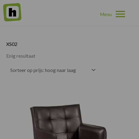
Hoo
Home
»
XS02
XS02
Enig resultaat