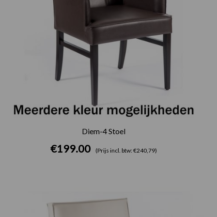
Diem-4 Stoel
€
199.00
(Prijs incl. btw: €240,79)