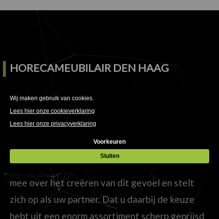
HORECAMEUBILAIR DEN HAAG
Tegenwoordig draait het in een (horeca)zaak
om meer dan alleen heerlijk eten en drinken.
Welke sfeer straalt uw zaak uit en past deze bij
uw doelgroep? HorecaMeubilair denkt met u
mee over het creëren van dit gevoel en stelt
zich op als uw partner. Dat u daarbij de keuze
hebt uit een enorm assortiment scherp geprijsd