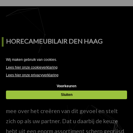
HORECAMEUBILAIR DEN HAAG
Tegenwoordig draait het in een (horeca)zaak
om meer dan alleen heerlijk eten en drinken.
Welke sfeer straalt uw zaak uit en past deze bij
uw doelgroep? HorecaMeubilair denkt met u
mee over het creëren van dit gevoel en stelt
zich op als uw partner. Dat u daarbij de keuze
hebt uit een enorm assortiment scherp geprijsd