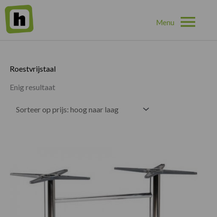
Hoo
Home
»
Roestvrijstaal
Roestvrijstaal
Enig resultaat