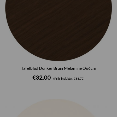
Tafelblad Donker Bruin Melamine Ø66cm
€
32.00
(Prijs incl. btw: €38,72)