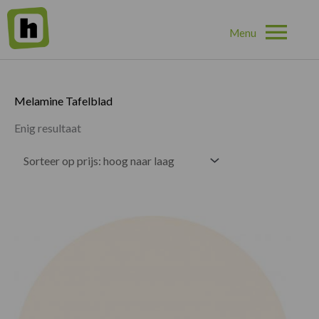
Hoo
Home
»
Melamine Tafelblad
Melamine Tafelblad
Enig resultaat