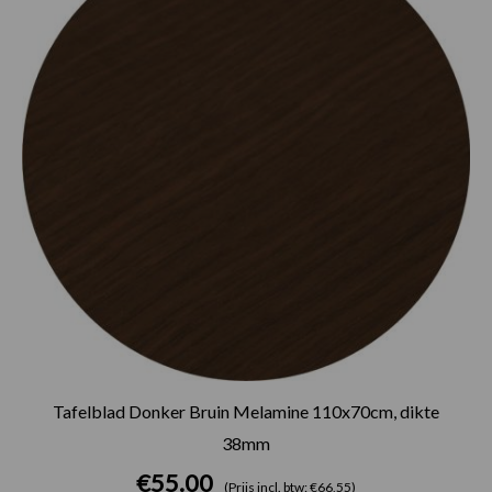
Tafelblad Donker Bruin Melamine 110x70cm, dikte
38mm
€
55.00
(Prijs incl. btw: €66,55)