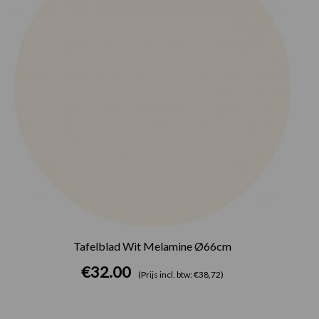
Tafelblad Wit Melamine Ø66cm
€
32.00
(Prijs incl. btw: €38,72)