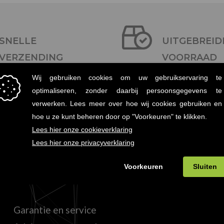
SNELLE
UITGEBREID
VERZENDING
VOORRAAD
Binnen twee dagen in huis
Meer dan 30.000 art
KLANTENSERVICE
Garantie en service