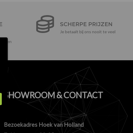
E
SCHERPE PRIJZEN
Je betaalt bij ons nooit te veel
ikelen
SHOWROOM & CONTACT
Bezoekadres Hoek van Holland