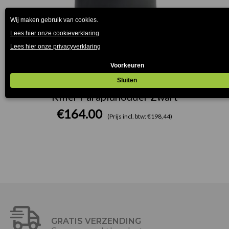
Killer Parapluhouder Zwart
€
164.00
(Prijs incl. btw: €198,44)
GRATIS VERZENDING