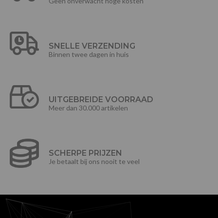
Geen onverwacht hoge kosten
SNELLE VERZENDING
Binnen twee dagen in huis
UITGEBREIDE VOORRAAD
Meer dan 30.000 artikelen
SCHERPE PRIJZEN
Je betaalt bij ons nooit te veel