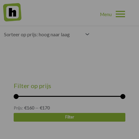
Hoo
Home
»
Overige
»
Parapluhouders
Enig resultaat
Min.
Max.
prijs
prijs
Filter op prijs
Prijs:
€160
—
€170
Filter