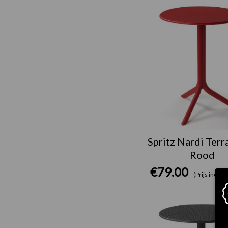
Spritz Nardi Terr
Rood
€
79.00
(Prijs incl. b