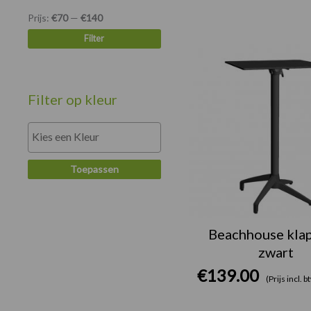
Prijs:
€70
—
€140
Filter
Filter op kleur
Toepassen
Beachhouse klap
zwart
€
139.00
(Prijs incl. 