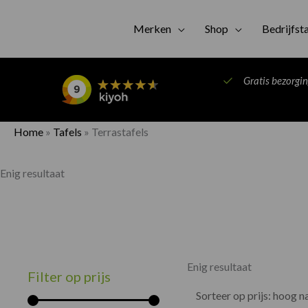
Merken
Shop
Bedrijfst
Gratis bezorgi
Home
»
Tafels
»
Terrastafels
Enig resultaat
Min.
Max.
prijs
prijs
Enig resultaat
Filter op prijs