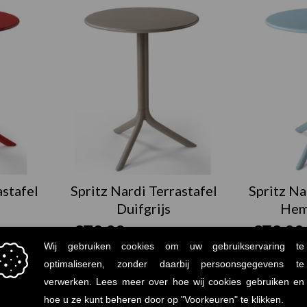
astafel
Spritz Nardi Terrastafel
Spritz Na
Duifgrijs
Hem
€
79.00
€
79.00
tw: €95,59)
(Prijs incl. btw: €95,59)