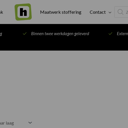
Produc
ak
Maatwerk stoffering
Contact
search
ng
Binnen twee werkdagen geleverd
Exter