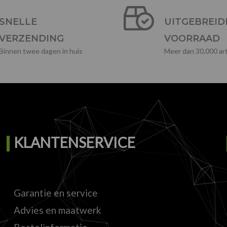
SNELLE
UITGEBREID
VERZENDING
VOORRAAD
Binnen twee dagen in huis
Meer dan 30.000 art
KLANTENSERVICE
Garantie en service
Advies en maatwerk