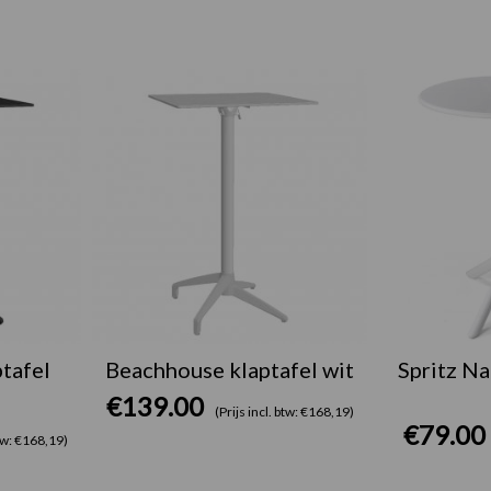
tafel
Beachhouse klaptafel wit
Spritz Na
€
139.00
(Prijs incl. btw: €168,19)
€
79.00
btw: €168,19)