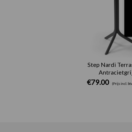
Step Nardi Terra
Antracietgri
€
79.00
(Prijs incl. b