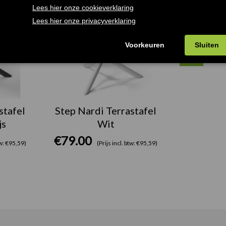
stafel
Step Nardi Terrastafel
js
Wit
€
79.00
tw: €95,59)
(Prijs incl. btw: €95,59)