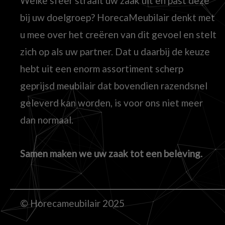
Welke sfeer straalt uw zaak uit en past deze
bij uw doelgroep? HorecaMeubilair denkt met
u mee over het creëren van dit gevoel en stelt
zich op als uw partner. Dat u daarbij de keuze
hebt uit een enorm assortiment scherp
geprijsd meubilair dat bovendien razendsnel
geleverd kan worden, is voor ons niet meer
dan normaal.
Samen maken we uw zaak tot een beleving.
© Horecameubilair 2025