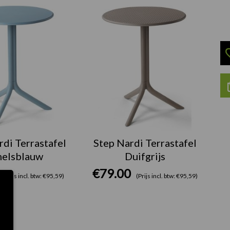
rdi Terrastafel
Step Nardi Terrastafel
elsblauw
Duifgrijs
€
79.00
(Prijs incl. btw: €95,59)
(Prijs incl. btw: €95,59)