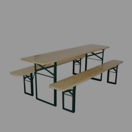
Prijsklasse:
€195.00
tot
€245.00