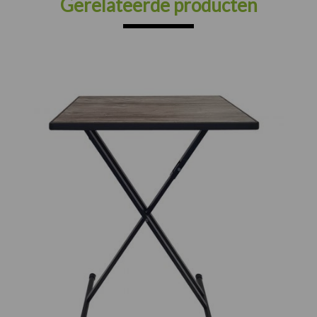
Gerelateerde producten
Prijsklasse:
€78.00
tot
€112.00