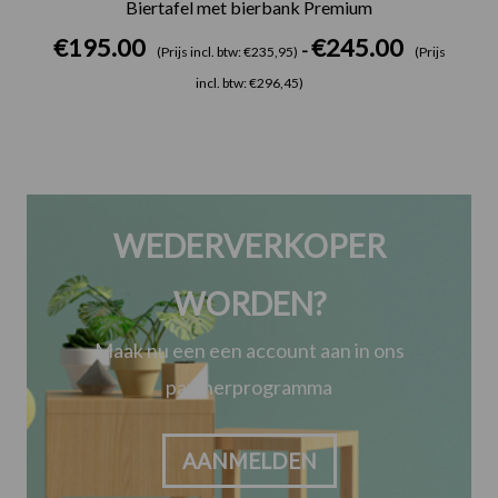
Biertafel met bierbank Premium
€
195.00
€
245.00
-
(Prijs incl. btw: €235,95)
(Prijs
incl. btw: €296,45)
WEDERVERKOPER
WORDEN?
Maak nu een een account aan in ons
partnerprogramma
AANMELDEN