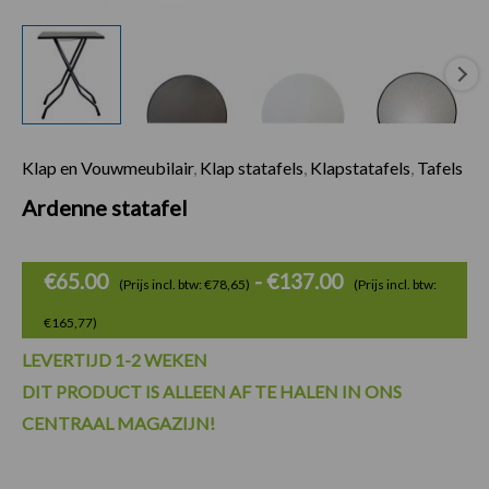
Klap en Vouwmeubilair
,
Klap statafels
,
Klapstatafels
,
Tafels
Prijsklasse:
Ardenne statafel
€65.00
tot
€
65.00
-
€
137.00
(Prijs incl. btw: €78,65)
(Prijs incl. btw:
€137.00
€165,77)
LEVERTIJD 1-2 WEKEN
DIT PRODUCT IS ALLEEN AF TE HALEN IN ONS
CENTRAAL MAGAZIJN!