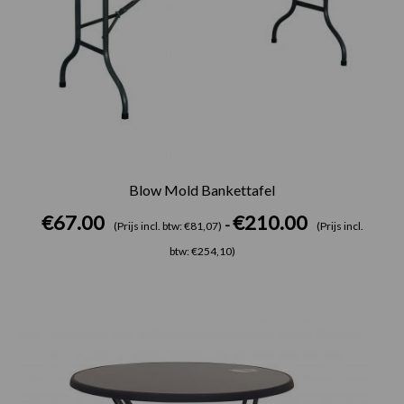
Blow Mold Bankettafel
€
67.00
€
210.00
-
(Prijs incl. btw: €81,07)
(Prijs incl.
btw: €254,10)
Prijsklasse:
€61.00
tot
€93.00