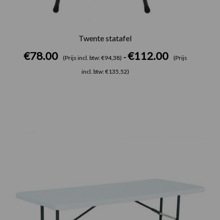
Twente statafel
€
78.00
€
112.00
-
(Prijs incl. btw: €94,38)
(Prijs
incl. btw: €135,52)
Prijsklasse:
€67.00
tot
€210.00