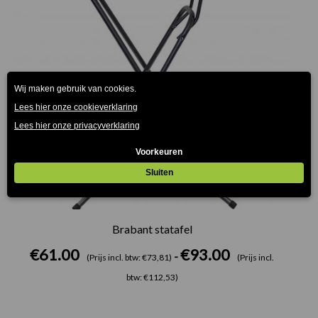
Brabant statafel
€
61.00
€
93.00
-
(Prijs incl. btw: €73,81)
(Prijs incl.
btw: €112,53)