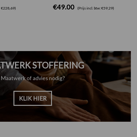
€
49.00
w: €228,69)
(Prijs incl. btw: €59,29)
TWERK STOFFERING
Maatwerk of advies nodig?
KLIK HIER