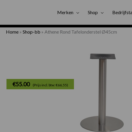
Gratis bezorgi
Merken
Shop
Bedrijfst
Home
»
Shop-bb
»
Athene Rond Tafelonderstel Ø45cm
€
55.00
(Prijs incl. btw: €66,55)