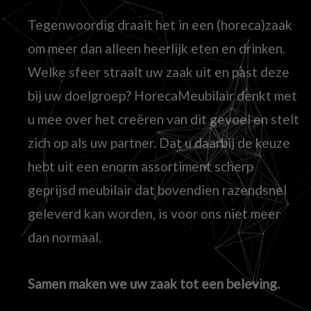
Tegenwoordig draait het in een (horeca)zaak
om meer dan alleen heerlijk eten en drinken.
Welke sfeer straalt uw zaak uit en past deze
bij uw doelgroep? HorecaMeubilair denkt met
u mee over het creëren van dit gevoel en stelt
zich op als uw partner. Dat u daarbij de keuze
hebt uit een enorm assortiment scherp
geprijsd meubilair dat bovendien razendsnel
geleverd kan worden, is voor ons niet meer
dan normaal.
Samen maken we uw zaak tot een beleving.