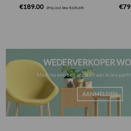
€
189.00
€
79
(Prijs incl. btw: €228,69)
WEDERVERKOPER WO
Maak nu een een account aan in ons par
AANMELDEN