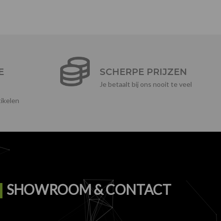
E
SCHERPE PRIJZEN
Je betaalt bij ons nooit te veel
ikelen
SHOWROOM & CONTACT