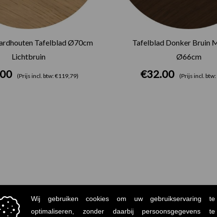
hardhouten Tafelblad Ø70cm
Tafelblad Donker Bruin 
Lichtbruin
Ø66cm
.00
€
32.00
(Prijs incl. btw: €119,79)
(Prijs incl. btw
Gerelateerde producten