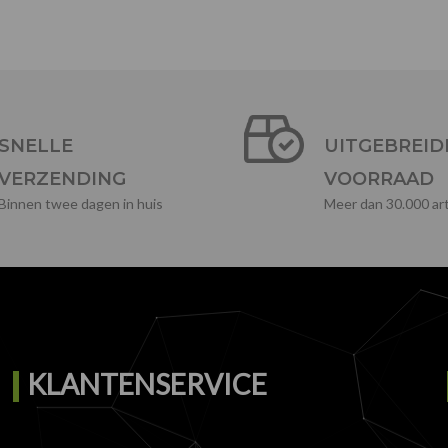
SNELLE
UITGEBREID
VERZENDING
VOORRAAD
Binnen twee dagen in huis
Meer dan 30.000 art
KLANTENSERVICE