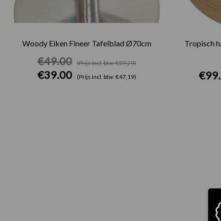
Woody Eiken Fineer Tafelblad Ø70cm
Tropisch 
€
49.00
(Prijs incl. btw: €59,29)
€
39.00
€
99
(Prijs incl. btw: €47,19)