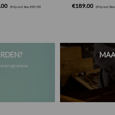
.00
€
189.00
(Prijs incl. btw: €95,59)
(Prijs incl. bt
RDEN?
MAA
tnerprogramma