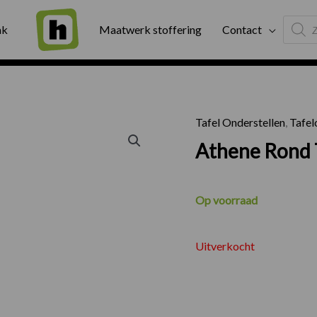
Produc
ng
Binnen twee werkdagen geleverd
Exter
ak
Maatwerk stoffering
Contact
search
Tafel Onderstellen
,
Tafel
Athene Rond 
Op voorraad
Uitverkocht