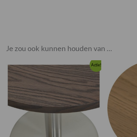
Je zou ook kunnen houden van …
Oorspronkelijke
Huidige
Actie!
prijs
prijs
was:
is:
€49.00.
€39.00.