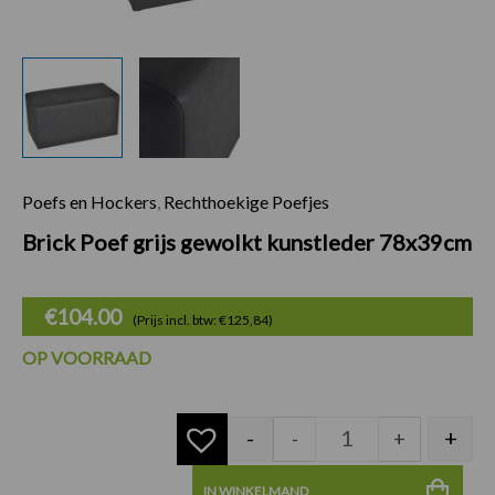
Poefs en Hockers
,
Rechthoekige Poefjes
Brick Poef grijs g
Brick Poef grijs gewolkt kunstleder 78x39cm
€
104.00
(Prijs incl. btw: €125,84)
OP VOORRAAD
-
+
-
+
IN WINKELMAND