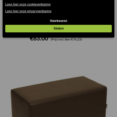
Block Poef Licht Bruin 39x39cm
€
63.00
(Prijs incl. btw: €76,23)