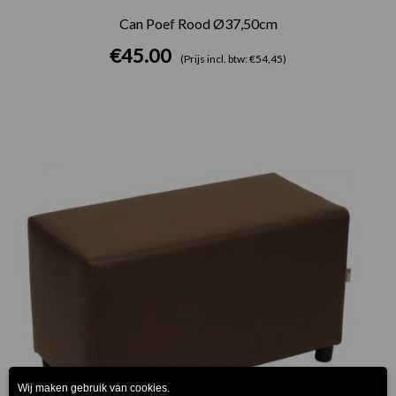
Can Poef Rood Ø37,50cm
€
45.00
(Prijs incl. btw: €54,45)