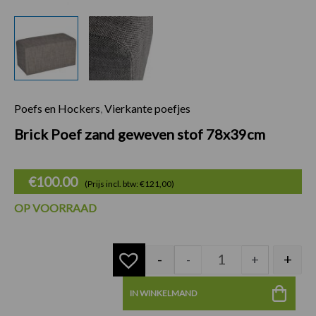
Poefs en Hockers
,
Vierkante poefjes
Brick Poef zand g
Brick Poef zand geweven stof 78x39cm
€
100.00
(Prijs incl. btw: €121,00)
OP VOORRAAD
-
+
-
+
IN WINKELMAND