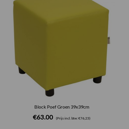
Block Poef Groen 39x39cm
€
63.00
(Prijs incl. btw: €76,23)