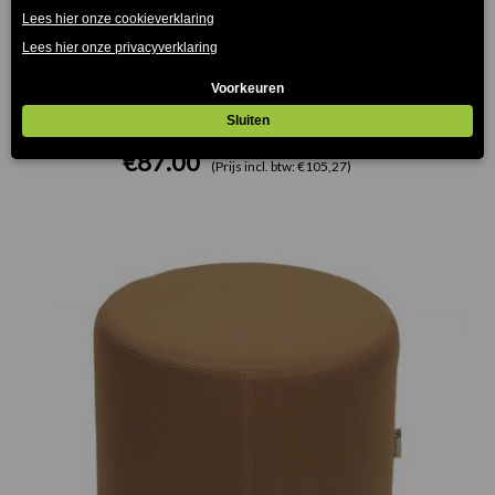
Brick Poef Licht Bruin 78x39cm
€
87.00
(Prijs incl. btw: €105,27)