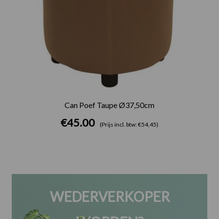
Can Poef Taupe Ø37,50cm
€
45.00
(Prijs incl. btw: €54,45)
WEDERVERKOPER