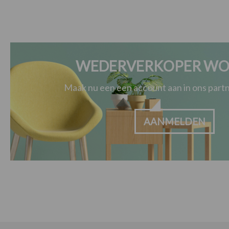
WEDERVERKOPER WO
Maak nu een een account aan in ons par
AANMELDEN