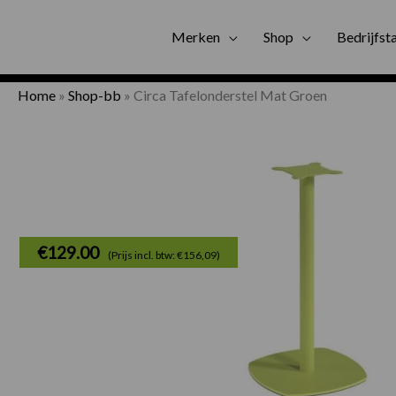
Gratis bezorgi
Merken
Shop
Bedrijfst
Home
»
Shop-bb
»
Circa Tafelonderstel Mat Groen
€
129.00
(Prijs incl. btw: €156,09)