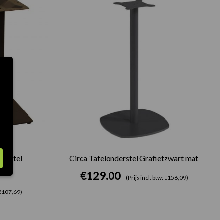
derstel
Circa Tafelonderstel Grafietzwart mat
€
129.00
(Prijs incl. btw: €156,09)
: €107,69)