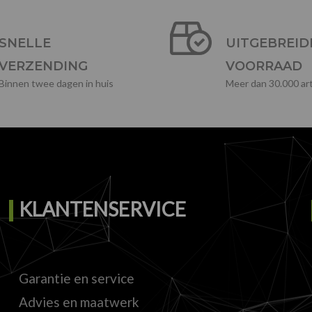
SNELLE
UITGEBREID
VERZENDING
VOORRAAD
Binnen twee dagen in huis
Meer dan 30.000 art
KLANTENSERVICE
Garantie en service
Advies en maatwerk