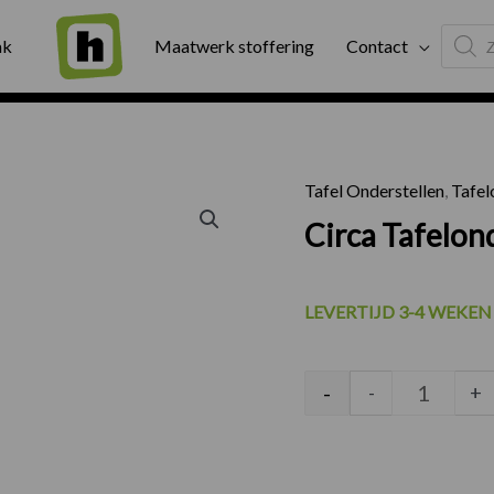
Produc
ng
Binnen twee werkdagen geleverd
Exter
ak
Maatwerk stoffering
Contact
search
Tafel Onderstellen
,
Tafel
Circa Ta
Circa Tafelon
LEVERTIJD 3-4 WEKEN
-
-
+