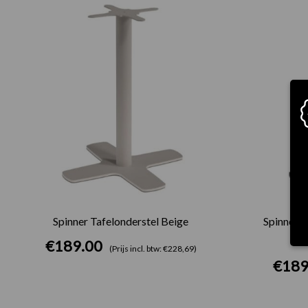
Spinner Tafelonderstel Beige
Spinner T
€
189.00
(Prijs incl. btw: €228,69)
€
189