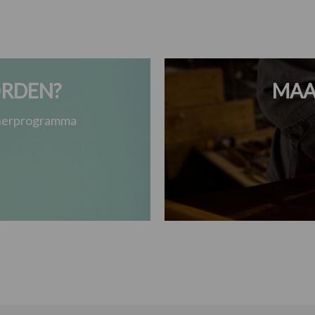
RDEN?
MAA
tnerprogramma