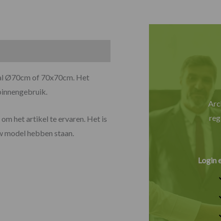
maal Ø70cm of 70x70cm. Het
binnengebruik.
Arc
reg
om het artikel te ervaren. Het is
uw model hebben staan.
Login 