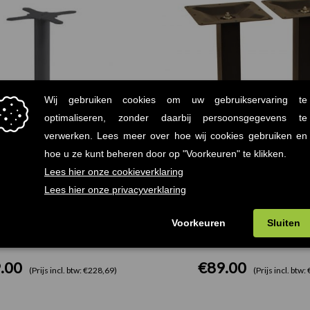
afelonderstel Grafietzwart
Flat Rechthoek Tafelon
Mat
70x40cm
.00
€
89.00
(Prijs incl. btw: €228,69)
(Prijs incl. btw