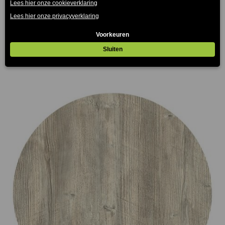
Montpellier Terrastafelblad Werzalit
€
75.00
€
165.00
-
(Prijs incl. btw: €90,75)
(Prijs
incl. btw: €199,65)
Prijsklasse:
€75.00
tot
€165.00