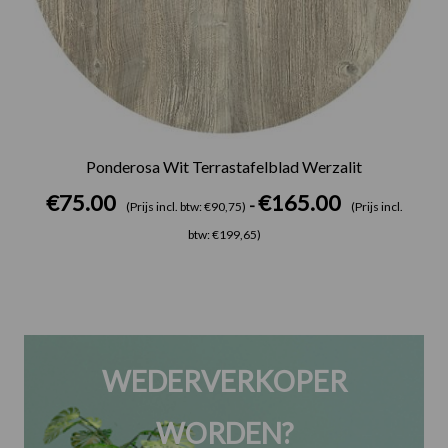
Ponderosa Wit Terrastafelblad Werzalit
€
75.00
€
165.00
-
(Prijs incl. btw: €90,75)
(Prijs incl.
btw: €199,65)
WEDERVERKOPER
WORDEN?