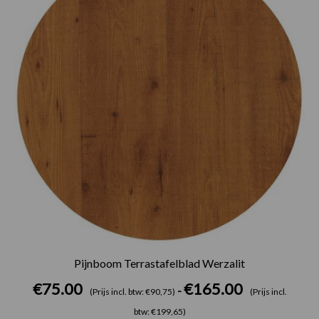
Pijnboom Terrastafelblad Werzalit
€
75.00
€
165.00
-
(Prijs incl. btw: €90,75)
(Prijs incl.
btw: €199,65)