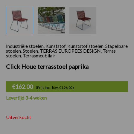
Industriële stoelen
,
Kunststof
,
Kunststof stoelen
,
Stapelbare
stoelen
,
Stoelen
,
TERRAS EUROPEES DESIGN
,
Terras
stoelen
,
Terrasmeubilair
Click Houe terrasstoel paprika
€
162.00
(Prijs incl. btw: €196,02)
Levertijd 3-4 weken
Uitverkocht