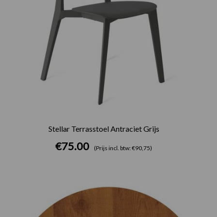
Stellar Terrasstoel Antraciet Grijs
€
75.00
(Prijs incl. btw: €90,75)
Prijsklasse:
€75.00
tot
€165.00