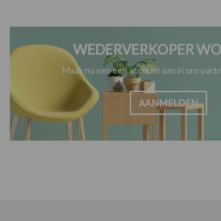
WEDERVERKOPER WO
Maak nu een een account aan in ons par
AANMELDEN