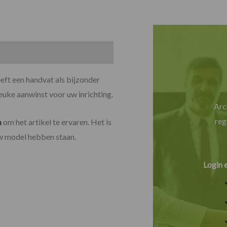
eeft een handvat als bijzonder
leuke aanwinst voor uw inrichting.
Arc
reg
m
om het artikel te ervaren. Het is
uw model hebben staan.
Login 