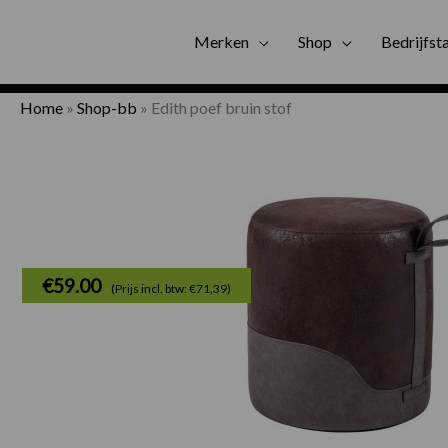
Gratis bezorgi
Merken
Shop
Bedrijfst
Home
»
Shop-bb
»
Edith poef bruin stof
€
59.00
(Prijs incl. btw: €71,39)