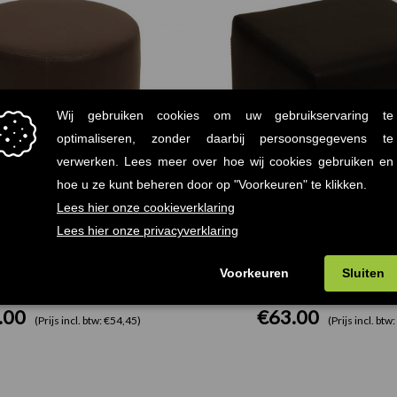
f Donker Taupe Ø37,50cm
Block Poef Zwart 39
.00
€
63.00
(Prijs incl. btw: €54,45)
(Prijs incl. btw