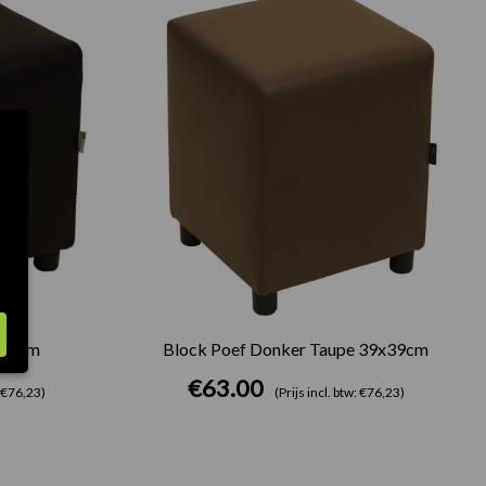
x39cm
Block Poef Donker Taupe 39x39cm
€
63.00
: €76,23)
(Prijs incl. btw: €76,23)