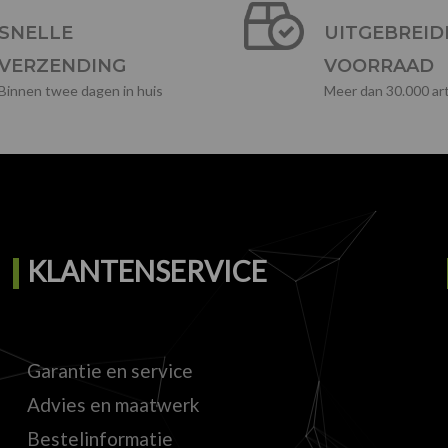
SNELLE
UITGEBREID
VERZENDING
VOORRAAD
Binnen twee dagen in huis
Meer dan 30.000 art
KLANTENSERVICE
Garantie en service
Advies en maatwerk
Bestelinformatie