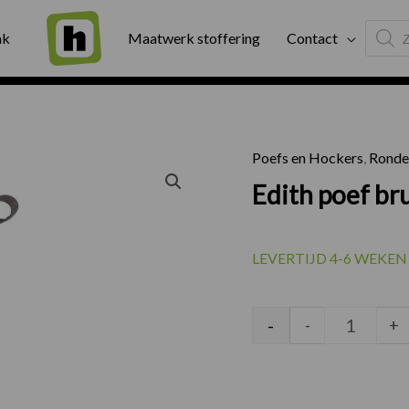
Produc
ng
Binnen twee werkdagen geleverd
Exter
ak
Maatwerk stoffering
Contact
search
Poefs en Hockers
,
Ronde
Edith poe
Edith poef bru
LEVERTIJD 4-6 WEKEN
-
-
+