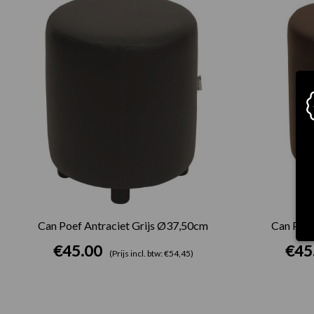
Can Poef Antraciet Grijs Ø37,50cm
Can Poe
€
45.00
€
45
(Prijs incl. btw: €54,45)