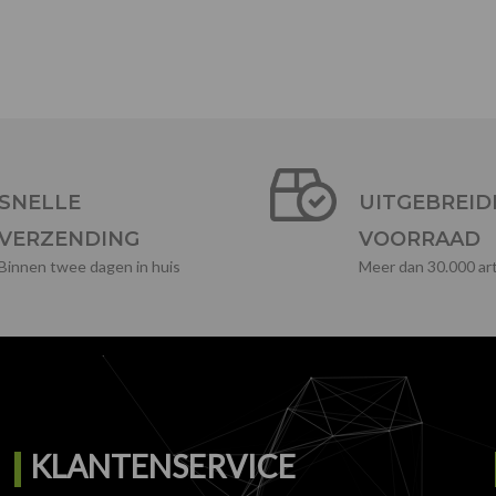
SNELLE
UITGEBREID
VERZENDING
VOORRAAD
Binnen twee dagen in huis
Meer dan 30.000 art
KLANTENSERVICE