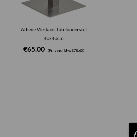
Athene Vierkant Tafelonderstel
40x40cm
€
65.00
(Prijs incl. btw: €78,65)