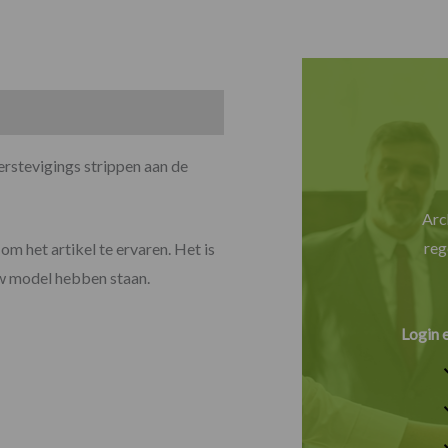
rstevigings strippen aan de
Arc
reg
om het artikel te ervaren. Het is
uw model hebben staan.
Login 