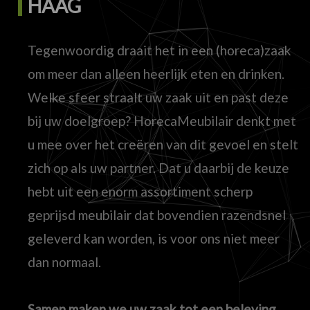
HAAG
Tegenwoordig draait het in een (horeca)zaak
om meer dan alleen heerlijk eten en drinken.
Welke sfeer straalt uw zaak uit en past deze
bij uw doelgroep? HorecaMeubilair denkt met
u mee over het creëren van dit gevoel en stelt
zich op als uw partner. Dat u daarbij de keuze
hebt uit een enorm assortiment scherp
geprijsd meubilair dat bovendien razendsnel
geleverd kan worden, is voor ons niet meer
dan normaal.
Samen maken we uw zaak tot een beleving.