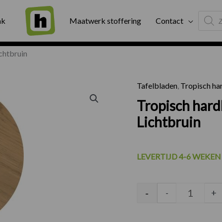
Produc
ng
Binnen twee werkdagen geleverd
Exter
ak
Maatwerk stoffering
Contact
search
chtbruin
Tafelbladen
,
Tropisch ha
Tropisch
Tropisch har
Lichtbruin
LEVERTIJD 4-6 WEKEN
-
-
+