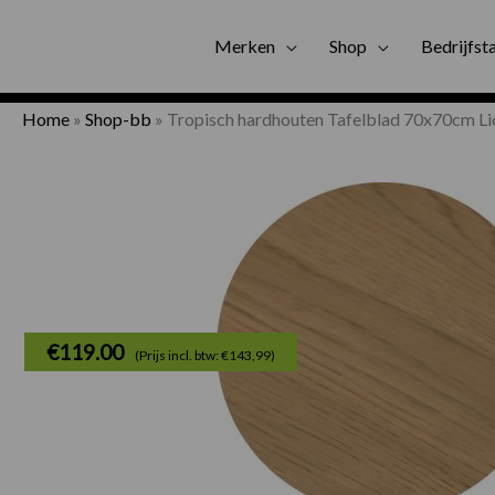
Gratis bezorgi
Merken
Shop
Bedrijfst
Home
»
Shop-bb
»
Tropisch hardhouten Tafelblad 70x70cm Li
€
119.00
(Prijs incl. btw: €143,99)