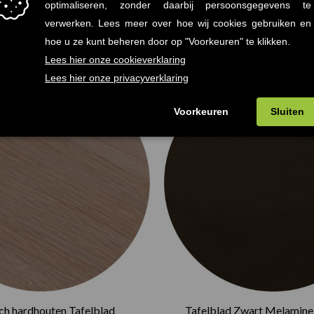
ch hardhouten Tafelblad
Tafelblad Zwart Melamin