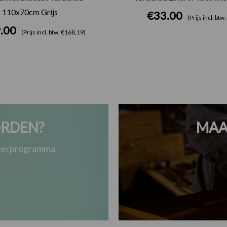
110x70cm Grijs
€
33.00
(Prijs incl. btw
.00
(Prijs incl. btw: €168,19)
RDEN?
MAA
tnerprogramma