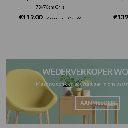
70x70cm Grijs
€
119.00
€
139
(Prijs incl. btw: €143,99)
WEDERVERKOPER WO
Maak nu een een account aan in ons par
AANMELDEN