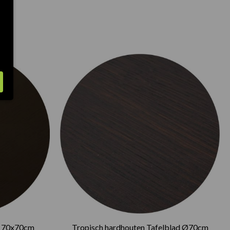
e 70x70cm
Tropisch hardhouten Tafelblad Ø70cm