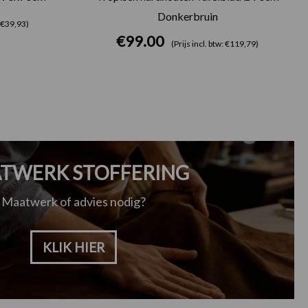
Donkerbruin
: €39,93)
€
99.00
(Prijs incl. btw: €119,79)
TWERK STOFFERING
Maatwerk of advies nodig?
KLIK HIER