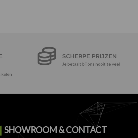
E
SCHERPE PRIJZEN
Je betaalt bij ons nooit te veel
ikelen
SHOWROOM & CONTACT