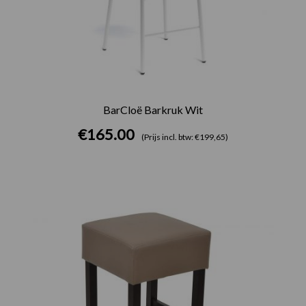
BarCloë Barkruk Wit
€
165.00
(Prijs incl. btw: €199,65)