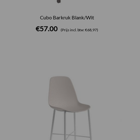
Cubo Barkruk Blank/Wit
€
57.00
(Prijs incl. btw: €68,97)