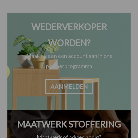
WEDERVERKOPER
WORDEN?
Maak nu een een account aan in ons
partnerprogramma
AANMELDEN
MAATWERK STOFFERING
Maatwerk of advies nodig?