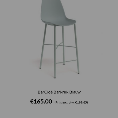
BarCloë Barkruk Blauw
€
165.00
(Prijs incl. btw: €199,65)