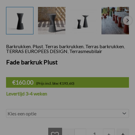
Barkrukken
,
Plust
,
Terras barkrukken
,
Terras barkrukken
,
TERRAS EUROPEES DESIGN
,
Terrasmeubilair
Fade barkruk Plust
€
160.00
(Prijs incl. btw: €193,60)
Levertijd 3-4 weken
Fade barkruk Plust
-
+
-
+