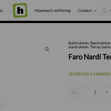
Produc
ng
Binnen twee werkdagen geleverd
Exter
ak
Maatwerk stoffering
Contact
search
Barkrukken
,
Barkrukken
Faro Nar
barkrukken
,
Terras bark
Faro Nardi Te
LEVERTIJD 3-4 WEKEN
-
-
+