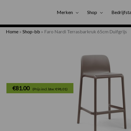
Gratis bezorgi
Merken
Shop
Bedrijfst
Home
»
Shop-bb
»
Faro Nardi Terrasbarkruk 65cm Duifgrijs
€
81.00
(Prijs incl. btw: €98,01)