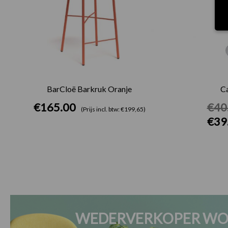
BarCloë Barkruk Oranje
Ca
€
165.00
€
40
(Prijs incl. btw: €199,65)
€
39
WEDERVERKOPER WO