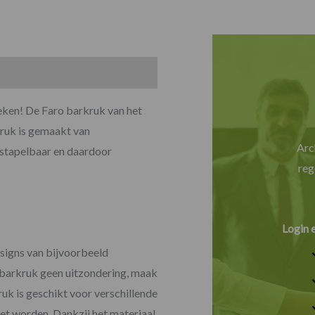
oeken! De Faro barkruk van het
kruk is gemaakt van
Arc
 stapelbaar en daardoor
reg
Login 
signs van bijvoorbeeld
asbarkruk geen uitzondering, maak
uk is geschikt voor verschillende
et worden. Dankzij het materiaal