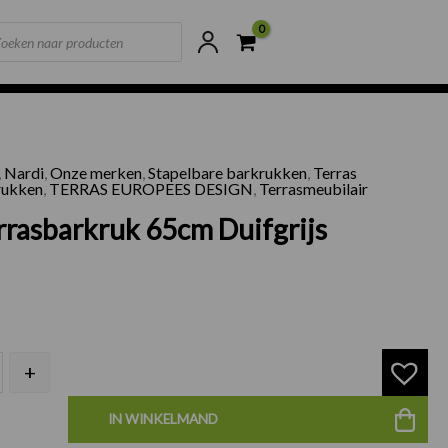
ts
ne voorraad
Scherpste prijzen van NL
,
Nardi
,
Onze merken
,
Stapelbare barkrukken
,
Terras
di Terrasbarkruk 65cm Duifgrijs aantal
rukken
,
TERRAS EUROPEES DESIGN
,
Terrasmeubilair
rrasbarkruk 65cm Duifgrijs
+
IN WINKELMAND