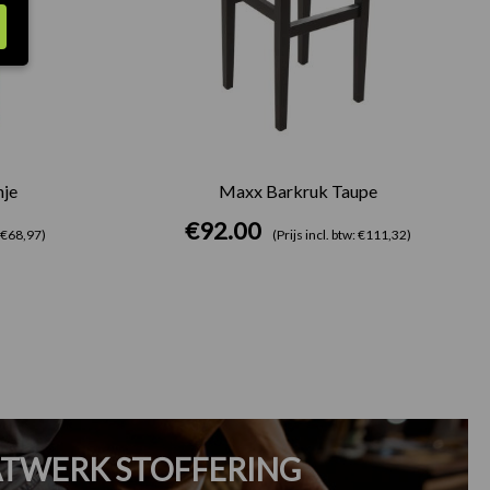
je
Maxx Barkruk Taupe
€
92.00
: €68,97)
(Prijs incl. btw: €111,32)
TWERK STOFFERING