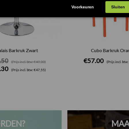
lais Barkruk Zwart
Cubo Barkruk Oran
.50
€
57.00
(Prijs incl. btw: €49,00)
(Prijs incl. btw
.30
(Prijs incl. btw: €47,55)
RDEN?
MAA