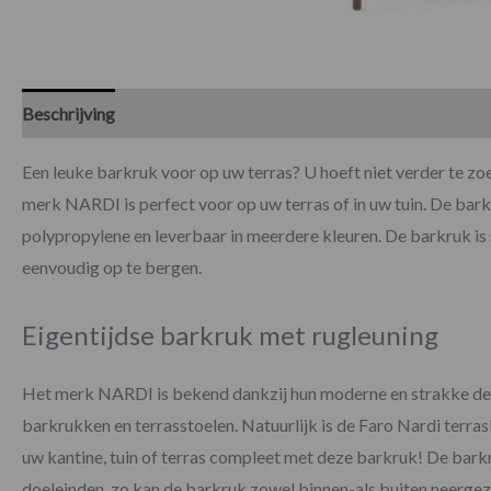
Beschrijving
Specificaties
Een leuke barkruk voor op uw terras? U hoeft niet verder te z
merk NARDI is perfect voor op uw terras of in uw tuin. De bar
polypropylene en leverbaar in meerdere kleuren. De barkruk is
eenvoudig op te bergen.
Eigentijdse barkruk met rugleuning
Het merk NARDI is bekend dankzij hun moderne en strakke de
barkrukken en terrasstoelen. Natuurlijk is de Faro Nardi terr
uw kantine, tuin of terras compleet met deze barkruk! De barkr
doeleinden, zo kan de barkruk zowel binnen-als buiten neergez