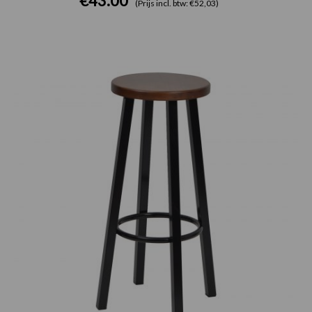
€
43.00
(Prijs incl. btw: €52,03)