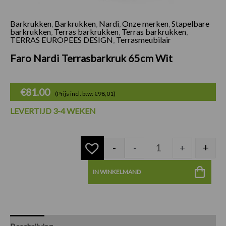
Barkrukken
,
Barkrukken
,
Nardi
,
Onze merken
,
Stapelbare
Faro Nardi Terrasb
barkrukken
,
Terras barkrukken
,
Terras barkrukken
,
TERRAS EUROPEES DESIGN
,
Terrasmeubilair
Faro Nardi Terrasbarkruk 65cm Wit
€
81.00
(Prijs incl. btw: €98,01)
LEVERTIJD 3-4 WEKEN
-
+
-
+
IN WINKELMAND