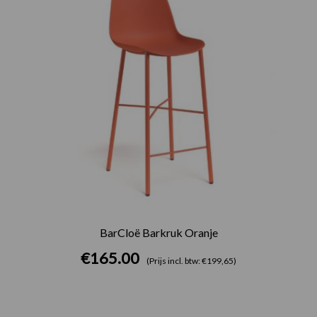
BarCloë Barkruk Oranje
€
165.00
(Prijs incl. btw: €199,65)