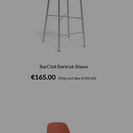
BarCloë Barkruk Blauw
€
165.00
(Prijs incl. btw: €199,65)