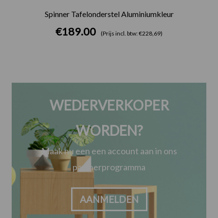
Spinner Tafelonderstel Aluminiumkleur
€
189.00
(Prijs incl. btw: €228,69)
WEDERVERKOPER
WORDEN?
Maak nu een een account aan in ons
partnerprogramma
AANMELDEN