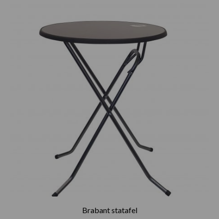
Prijsklasse:
€61.00
tot
€93.00
Brabant statafel