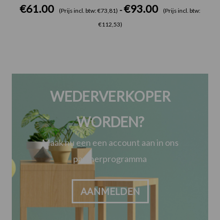
€
61.00
€
93.00
-
(Prijs incl. btw: €73,81)
(Prijs incl. btw:
€112,53)
WEDERVERKOPER
WORDEN?
Maak nu een een account aan in ons
partnerprogramma
AANMELDEN