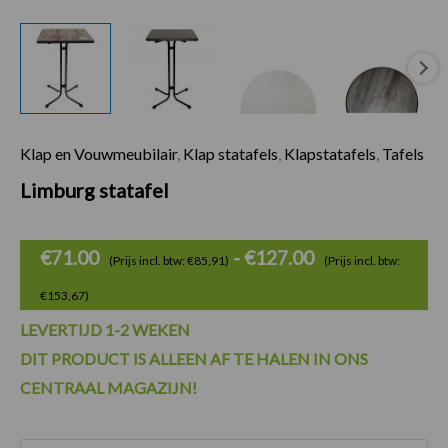
Klap en Vouwmeubilair
,
Klap statafels
,
Klapstatafels
,
Tafels
Prijsklasse:
Limburg statafel
€71.00
tot
€
71.00
-
€
127.00
(Prijs incl. btw: €85,91)
(Prijs incl. btw:
€127.00
€153,67)
LEVERTIJD 1-2 WEKEN
DIT PRODUCT IS ALLEEN AF TE HALEN IN ONS
CENTRAAL MAGAZIJN!