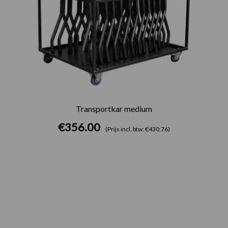
Transportkar medium
€
356.00
(Prijs incl. btw: €430,76)
Prijsklasse:
€67.00
tot
€210.00