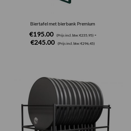
Biertafel met bierbank Premium
€
195.00
-
(Prijs incl. btw: €235,95)
€
245.00
(Prijs incl. btw: €296,45)