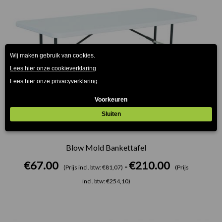
Blow Mold Bankettafel
€
67.00
€
210.00
-
(Prijs incl. btw: €81,07)
(Prijs
incl. btw: €254,10)