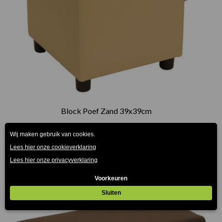
Block Poef Zand 39x39cm
€
63.00
(Prijs incl. btw: €76,23)