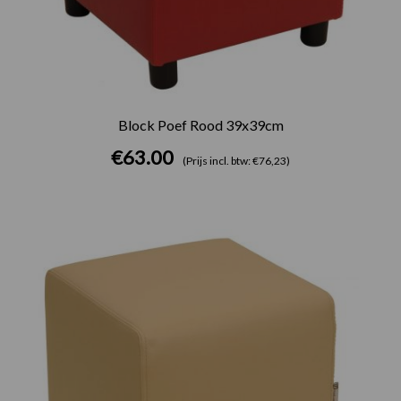
Block Poef Rood 39x39cm
€
63.00
(Prijs incl. btw: €76,23)