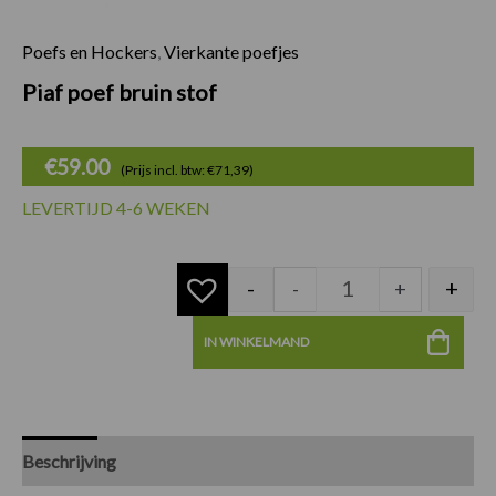
Poefs en Hockers
,
Vierkante poefjes
Piaf poef bruin stof
Piaf poef bruin stof
€
59.00
(Prijs incl. btw: €71,39)
LEVERTIJD 4-6 WEKEN
-
+
-
+
IN WINKELMAND
Beschrijving
Specificaties