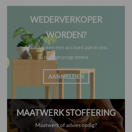
WEDERVERKOPER
WORDEN?
Maak nu een een account aan in ons
partnerprogramma
AANMELDEN
MAATWERK STOFFERING
Maatwerk of advies nodig?