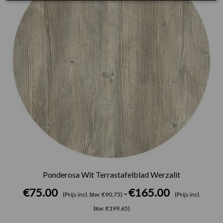
Ponderosa Wit Terrastafelblad Werzalit
€
75.00
€
165.00
-
(Prijs incl. btw: €90,75)
(Prijs incl.
btw: €199,65)