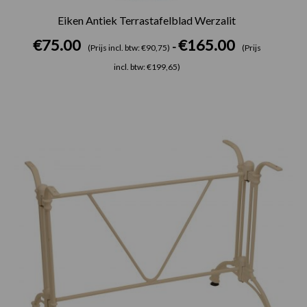
Eiken Antiek Terrastafelblad Werzalit
€
75.00
€
165.00
-
(Prijs incl. btw: €90,75)
(Prijs
incl. btw: €199,65)