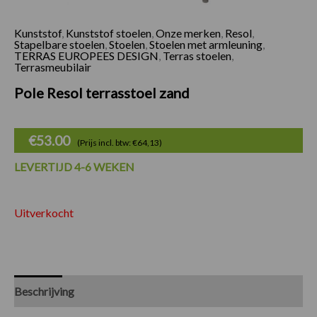
Kunststof
,
Kunststof stoelen
,
Onze merken
,
Resol
,
Stapelbare stoelen
,
Stoelen
,
Stoelen met armleuning
,
TERRAS EUROPEES DESIGN
,
Terras stoelen
,
Terrasmeubilair
Pole Resol terrasstoel zand
€
53.00
(Prijs incl. btw: €64,13)
LEVERTIJD 4-6 WEKEN
Uitverkocht
Beschrijving
Specificaties