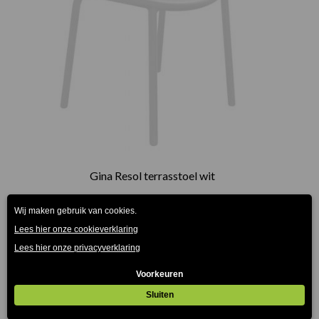
Gina Resol terrasstoel wit
€
59.00
(Prijs incl. btw: €71,39)
Prijsklasse:
€75.00
tot
€165.00