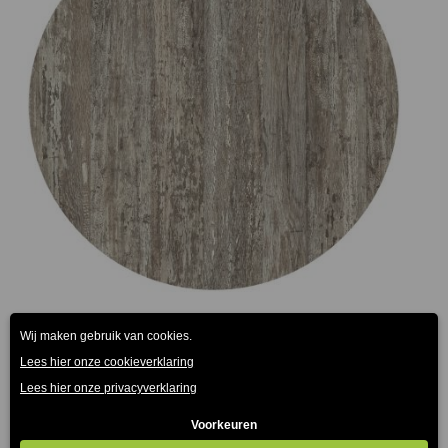
Montpellier Terrastafelblad Werzalit
€
75.00
€
165.00
-
(Prijs incl. btw: €90,75)
(Prijs
incl. btw: €199,65)