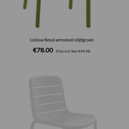
Lisboa Resol armstoel olijfgroen
€
78.00
(Prijs incl. btw: €94,38)