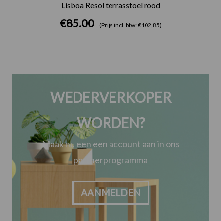
Lisboa Resol terrasstoel rood
€
85.00
(Prijs incl. btw: €102,85)
WEDERVERKOPER
WORDEN?
Maak nu een een account aan in ons
partnerprogramma
AANMELDEN