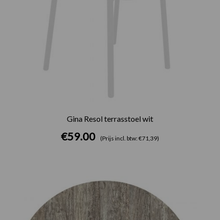
Gina Resol terrasstoel wit
€
59.00
(Prijs incl. btw: €71,39)
Prijsklasse:
€75.00
tot
€165.00