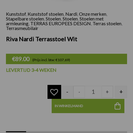
Kunststof
,
Kunststof stoelen
,
Nardi
,
Onze merken
,
Riva Nardi Terrasst
Stapelbare stoelen
,
Stoelen
,
Stoelen
,
Stoelen met
armleuning
,
TERRAS EUROPEES DESIGN
,
Terras stoelen
,
Terrasmeubilair
Riva Nardi Terrasstoel Wit
€
89.00
(Prijs incl. btw: €107,69)
LEVERTIJD 3-4 WEKEN
-
+
-
+
IN WINKELMAND