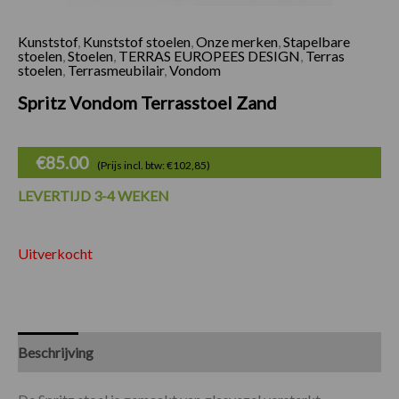
Kunststof
,
Kunststof stoelen
,
Onze merken
,
Stapelbare
stoelen
,
Stoelen
,
TERRAS EUROPEES DESIGN
,
Terras
stoelen
,
Terrasmeubilair
,
Vondom
Spritz Vondom Terrasstoel Zand
€
85.00
(Prijs incl. btw: €102,85)
LEVERTIJD 3-4 WEKEN
Uitverkocht
Beschrijving
Specificaties