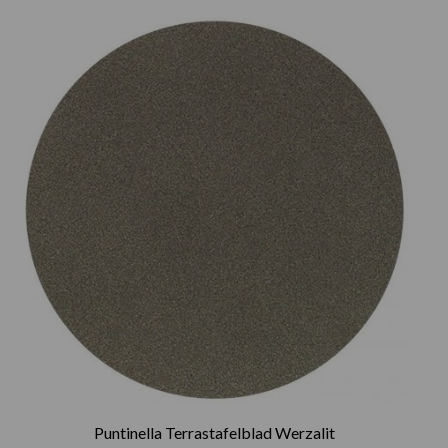
Prijsklasse:
€75.00
tot
€165.00
Puntinella Terrastafelblad Werzalit