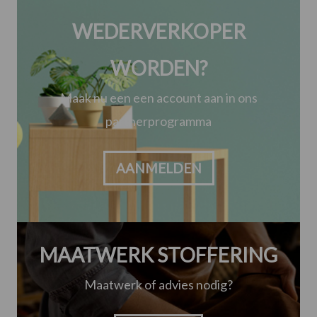
WEDERVERKOPER
WORDEN?
Maak nu een een account aan in ons
partnerprogramma
AANMELDEN
MAATWERK STOFFERING
Maatwerk of advies nodig?