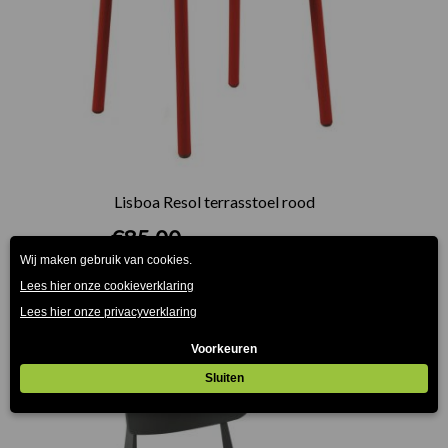
Lisboa Resol terrasstoel rood
€
85.00
(Prijs incl. btw: €102,85)