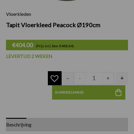
Vloerkleden
Tapit Vloerkleed 
Tapit Vloerkleed Peacock Ø190cm
€
404.00
(Prijs incl. btw: €488,84)
LEVERTIJD 2 WEKEN
-
+
-
+
IN WINKELMAND
Beschrijving
Specificaties