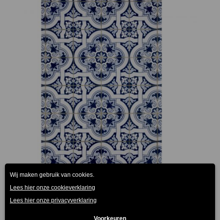
Tapit Vloerkleed Wild Tiles 120x190cm
€
219.00
(Prijs incl. btw: €264,99)