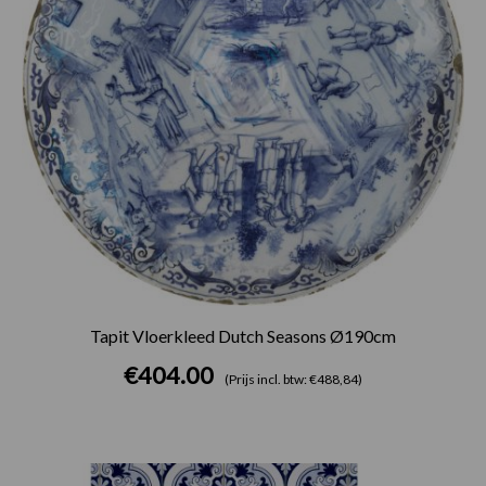
Tapit Vloerkleed Dutch Seasons Ø190cm
€
404.00
(Prijs incl. btw: €488,84)