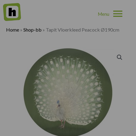
Hoo
Home
»
Shop-bb
»
Tapit Vloerkleed Peacock Ø190cm