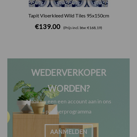
Tapit Vloerkleed Wild Tiles 95x150cm
€
139.00
(Prijs incl. btw: €168,19)
WEDERVERKOPER
WORDEN?
Maak nu een een account aan in ons
partnerprogramma
AANMELDEN