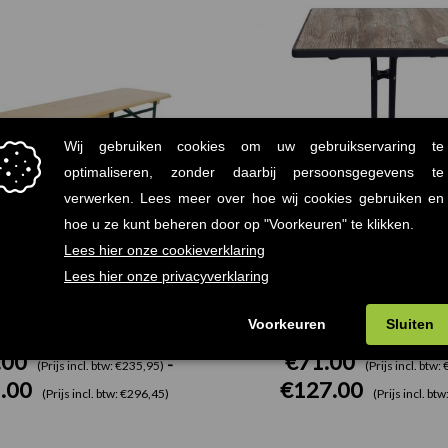
€195.00
tot
€245.00
el met bierbank Premium
Limburg statafel
.00
€
71.00
-
(Prijs incl. btw: €235,95)
(Prijs incl. btw:
.00
€
127.00
(Prijs incl. btw: €296,45)
(Prijs incl. bt