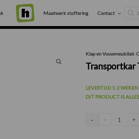
Produc
ng
Binnen twee werkdagen geleverd
Exter
ak
Maatwerk stoffering
Contact
search
Klap en Vouwmeubilair
,
O
Transpor
Transportkar
LEVERTIJD 1-2 WEKEN
DIT PRODUCT IS ALLE
-
-
+