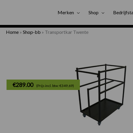
Gratis bezorgi
Merken
Shop
Bedrijfst
Home
»
Shop-bb
»
Transportkar Twente
€
289.00
(Prijs incl. btw: €349,69)