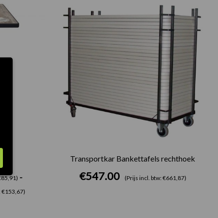
€71.00
tot
€127.00
Transportkar Bankettafels rechthoek
€
547.00
-
 €85,91)
(Prijs incl. btw: €661,87)
w: €153,67)