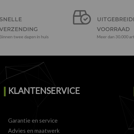
SNELLE
UITGEBREID
VERZENDING
VOORRAAD
Binnen twee dagen in huis
Meer dan 30.000 art
KLANTENSERVICE
Garantie en service
Advies en maatwerk