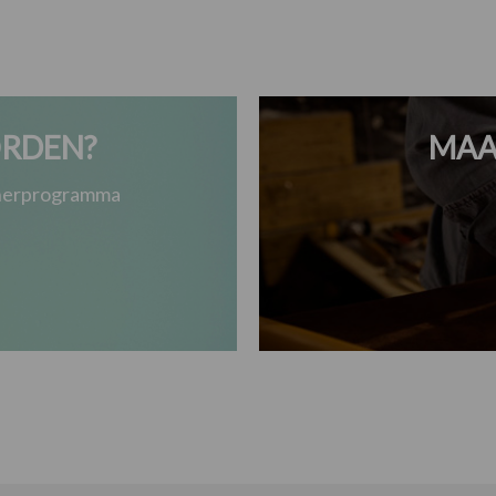
RDEN?
MAA
tnerprogramma