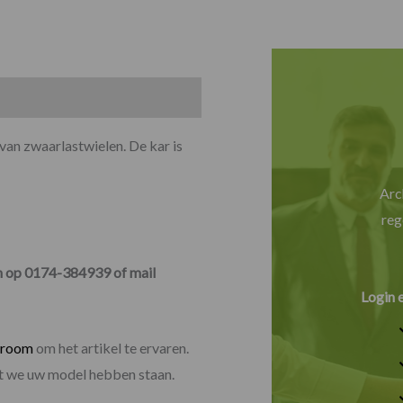
van zwaarlastwielen. De kar is
Arc
reg
en op 0174-384939 of mail
Login 
wroom
om het artikel te ervaren.
dat we uw model hebben staan.