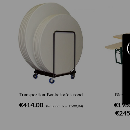
Transportkar Bankettafels rond
Biertaf
€
414.00
€
195
(Prijs incl. btw: €500,94)
€
245