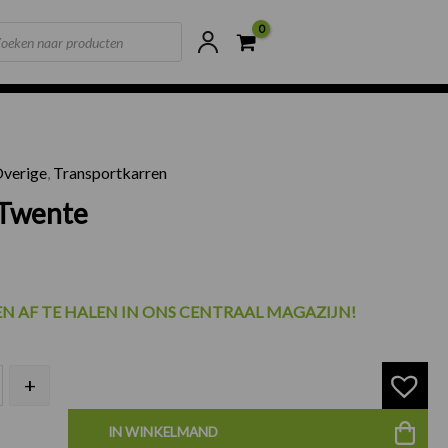
ts
ne voorraad
Scherpste prijzen van NL
verige
,
Transportkarren
tkar Twente aantal
 Twente
EN AF TE HALEN IN ONS CENTRAAL MAGAZIJN!
+
IN WINKELMAND