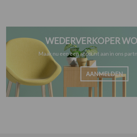
WEDERVERKOPER WO
Maak nu een een account aan in ons par
AANMELDEN