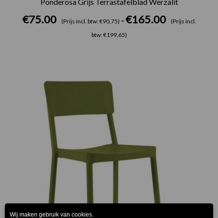
Ponderosa Grijs Terrastafelblad Werzalit
€
75.00
€
165.00
-
(Prijs incl. btw: €90,75)
(Prijs incl.
btw: €199,65)