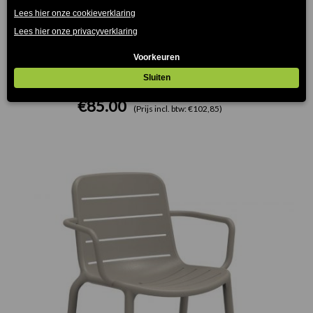
Lisboa Resol terrasstoel olijfgroen
€
85.00
(Prijs incl. btw: €102,85)