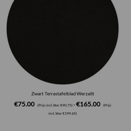
Zwart Terrastafelblad Werzalit
€
75.00
€
165.00
-
(Prijs incl. btw: €90,75)
(Prijs
incl. btw: €199,65)