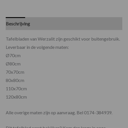
Beschrijving
Specificaties
Tafelbladen van Werzalit zijn geschikt voor buitengebruik.
Leverbaar in de volgende maten:
Ø70cm
Ø80cm
70x70cm
80x80cm
110x70cm
120x80cm
Alle overige maten zijn op aanvraag. Bel 0174-384939.
Dit tafelblad eerst bekijken? Kom dan langs in onze