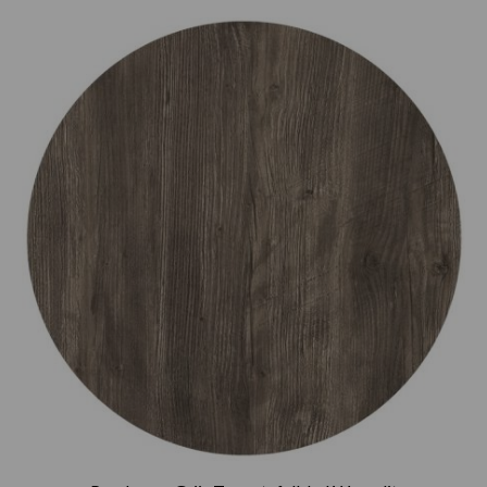
Prijsklasse:
€75.00
tot
€165.00