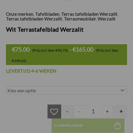
Onze merken
,
Tafelbladen
,
Terras tafelbladen Werzalit
,
Prijsklasse:
Terras tafelbladen Werzalit
,
Terrasmeubilair
,
Werzalit
€75.00
Wit Terrastafelblad Werzalit
tot
€165.00
€
75.00
-
€
165.00
(Prijs incl. btw: €90,75)
(Prijs incl. btw:
€199,65)
LEVERTIJD 4-6 WEKEN
Wit Terrastafelblad
-
+
-
+
IN WINKELMAND