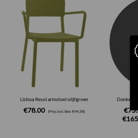
Lisboa Resol armstoel olijfgroen
Donkergri
€
78.00
€
75
(Prijs incl. btw: €94,38)
€
165