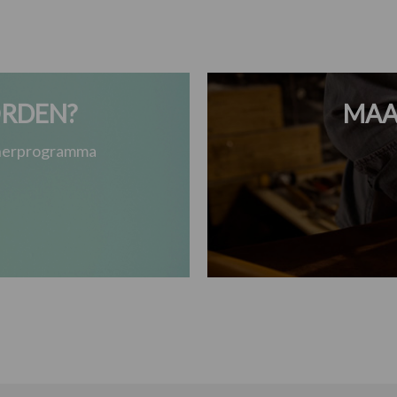
RDEN?
MAA
tnerprogramma