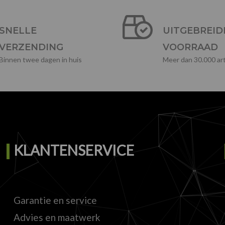
SNELLE
UITGEBREID
VERZENDING
VOORRAAD
Binnen twee dagen in huis
Meer dan 30.000 art
KLANTENSERVICE
Garantie en service
Advies en maatwerk