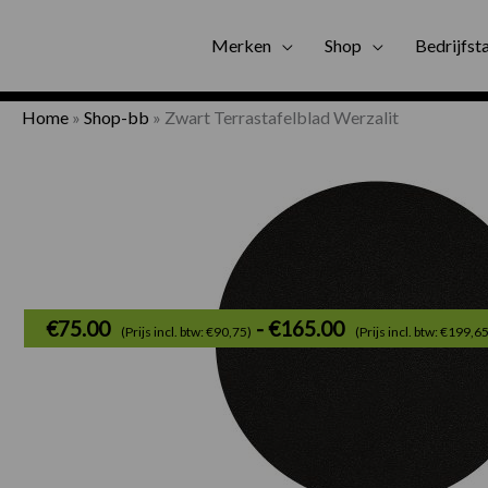
Gratis bezorgi
Merken
Shop
Bedrijfst
Home
»
Shop-bb
»
Zwart Terrastafelblad Werzalit
€
75.00
-
€
165.00
(Prijs incl. btw: €90,75)
(Prijs incl. btw: €199,6