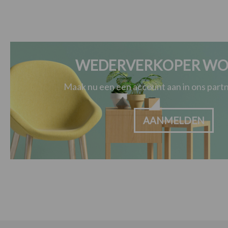
WEDERVERKOPER WO
Maak nu een een account aan in ons par
AANMELDEN