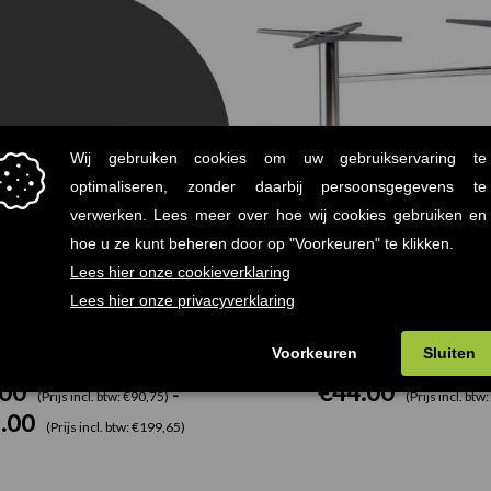
€75.00
tot
€165.00
js Terrastafelblad Werzalit
Baja Dubbel Tafelonde
.00
€
44.00
-
(Prijs incl. btw: €90,75)
(Prijs incl. btw
.00
(Prijs incl. btw: €199,65)