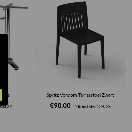
rstel
Spritz Vondom Terrasstoel Zwart
€
90.00
: €53,24)
(Prijs incl. btw: €108,90)