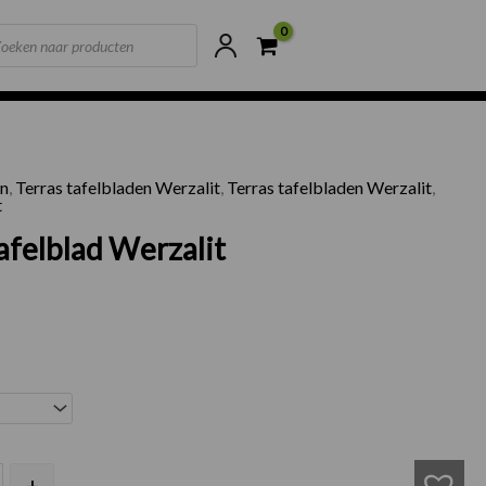
ts
ne voorraad
Scherpste prijzen van NL
en
,
Terras tafelbladen Werzalit
,
Terras tafelbladen Werzalit
,
t
afelblad Werzalit
rrastafelblad Werzalit aantal
+