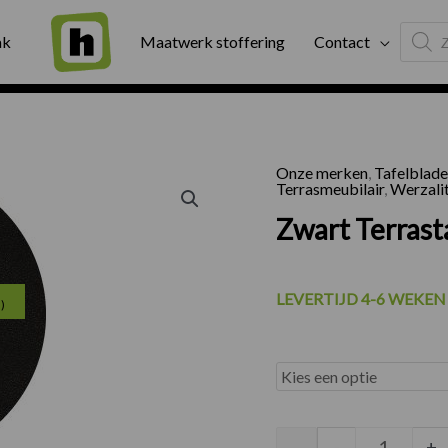
Produc
ng
Binnen twee werkdagen geleverd
Exter
ak
Maatwerk stoffering
Contact
search
Onze merken
,
Tafelblad
Terrasmeubilair
,
Werzali
Zwart Terrast
Prijsklasse:
LEVERTIJD 4-6 WEKEN
5)
€75.00
tot
€165.00
Zwart Te
-
-
+