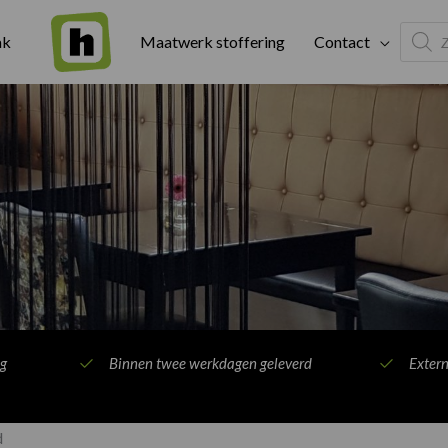
Produc
ak
Maatwerk stoffering
Contact
search
ng
Binnen twee werkdagen geleverd
Exter
d