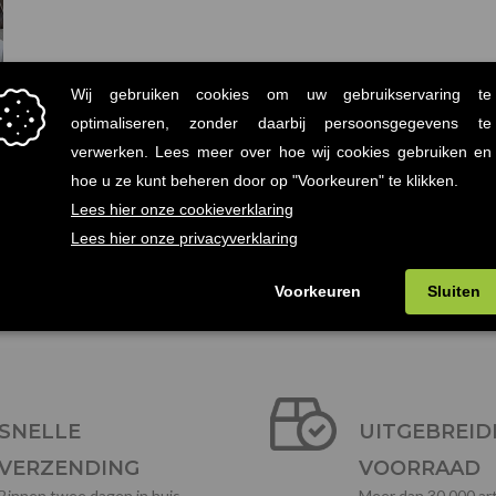
←
Vorige Project
SNELLE
UITGEBREID
VERZENDING
VOORRAAD
Binnen twee dagen in huis
Meer dan 30.000 art