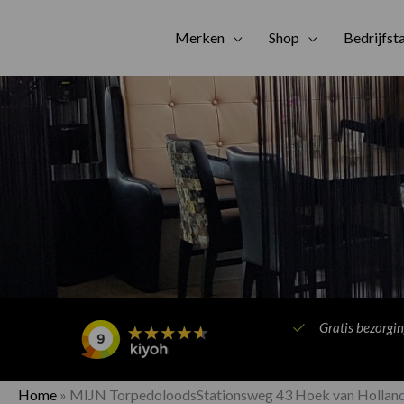
Merken
Shop
Bedrijfst
Gratis bezorgi
Home
»
MIJN TorpedoloodsStationsweg 43 Hoek van Hollan