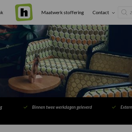
Produc
ak
Maatwerk stoffering
Contact
search
ng
Binnen twee werkdagen geleverd
Exter