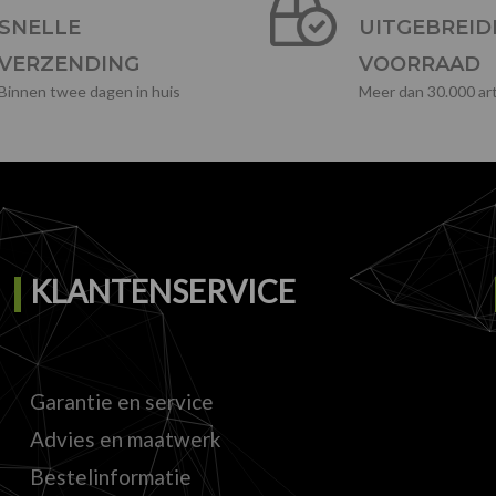
SNELLE
UITGEBREID
VERZENDING
VOORRAAD
Binnen twee dagen in huis
Meer dan 30.000 art
KLANTENSERVICE
Garantie en service
Advies en maatwerk
Bestelinformatie