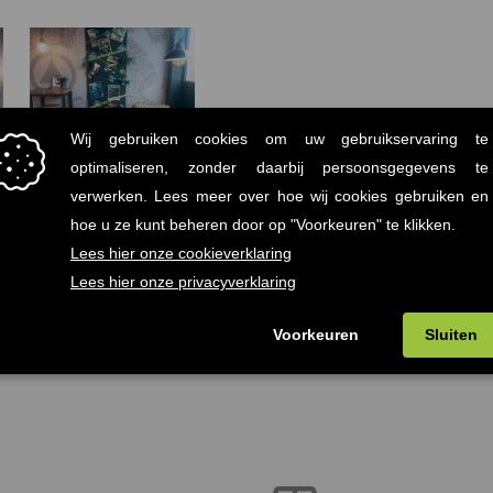
←
Vorige Project