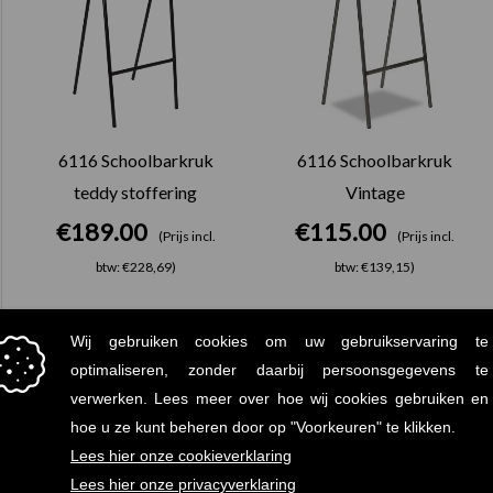
6116 Schoolbarkruk
6116 Schoolbarkruk
teddy stoffering
Vintage
€
189.00
€
115.00
(Prijs incl.
(Prijs incl.
btw: €228,69)
btw: €139,15)