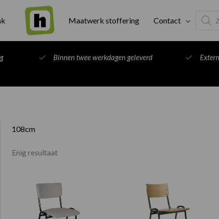
Produc
ak
Maatwerk stoffering
Contact
search
ng
Binnen twee werkdagen geleverd
Exter
108cm
Enig resultaat