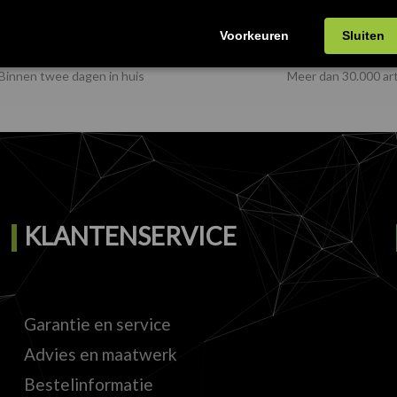
SNELLE
UITGEBREID
VERZENDING
VOORRAAD
Binnen twee dagen in huis
Meer dan 30.000 art
KLANTENSERVICE
Garantie en service
Advies en maatwerk
Bestelinformatie