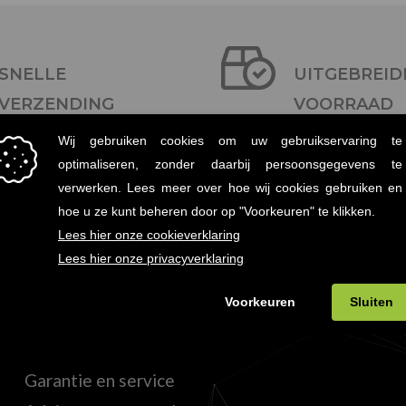
SNELLE
UITGEBREID
VERZENDING
VOORRAAD
Binnen twee dagen in huis
Meer dan 30.000 art
KLANTENSERVICE
Garantie en service