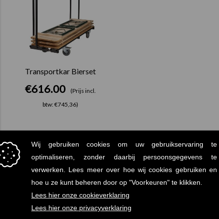
Transportkar Bierset
€
616.00
(Prijs incl.
btw: €745,36)
SNELLE
UITGEBREID