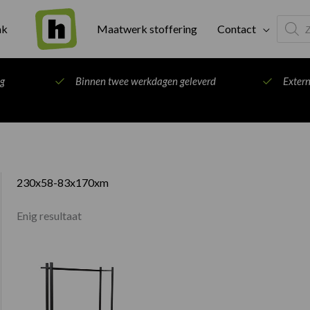
Produc
ak
Maatwerk stoffering
Contact
search
ng
Binnen twee werkdagen geleverd
Exter
230x58-83x170xm
Enig resultaat